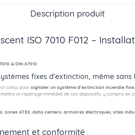
Description produit
nt ISO 7010 F012 – Installati
 7010 & DIN 67510
 systèmes fixes d’extinction, même sans
 est conçu pour
signaler un système d’extinction incendie fixe
ermettre un repérage immédiat de ces dispositifs, y compris e
s
,
zones ATEX
,
data centers
,
armoires électriques
,
sites indu
nnement et conformité