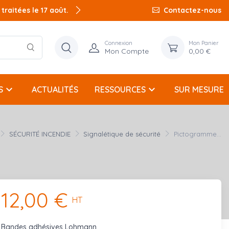
raitées le 17 août.
raitées le 17 août.
Contactez-nous
Connexion
Mon Panier
Mon Compte
0,00 €
keyboard_arrow_down
keyboard_arrow_down
S
ACTUALITÉS
RESSOURCES
SUR MESURE
SÉCURITÉ INCENDIE
Signalétique de sécurité
Pictogramme...
12,00 €
HT
Bandes adhésives Lohmann