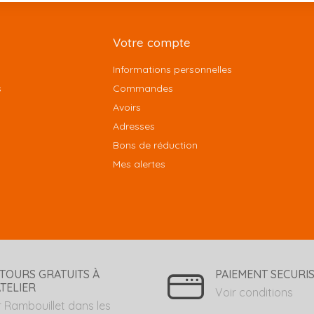
Votre compte
Informations personnelles
s
Commandes
Avoirs
Adresses
Bons de réduction
Mes alertes
TOURS GRATUITS À
PAIEMENT SECURI
ATELIER
Voir conditions
r Rambouillet dans les