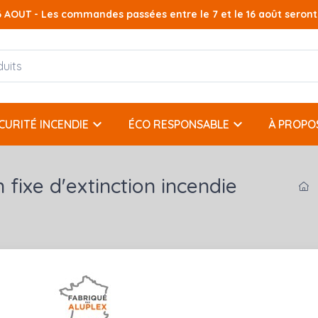
AOUT - Les commandes passées entre le 7 et le 16 août seront t
AOUT - Les commandes passées entre le 7 et le 16 août seront t
keyboard_arrow_down
keyboard_arrow_down
CURITÉ INCENDIE
ÉCO RESPONSABLE
À PROPO
 fixe d'extinction incendie