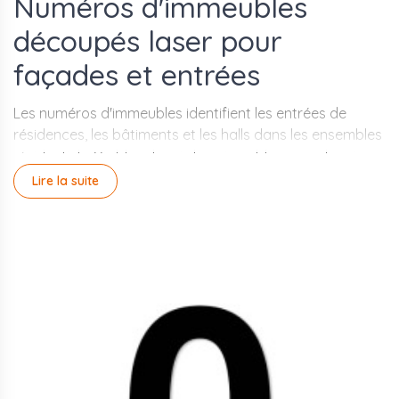
Numéros d'immeubles
découpés laser pour
façades et entrées
Les numéros d'immeubles identifient les entrées de
résidences, les bâtiments et les halls dans les ensembles
résidentiels. Visibles depuis la voie publique ou depuis
l'allée de résidence, ils doivent être lisibles à distance,
Lire la suite
résistants aux intempéries et durables dans le temps.
Aluplex les fabrique par découpe laser ou gravure
mécanique, en aluminium, acier ou PVC, selon les
exigences esthétiques et les contraintes d'exposition du
site.
Les chiffres et lettres sont disponibles en plusieurs
hauteurs et finitions : aluminium brossé, aluminium laqué,
acier traité, PVC rigide. La fixation sur façade s'effectue
par visserie avec espacement pour un effet relief, ou par