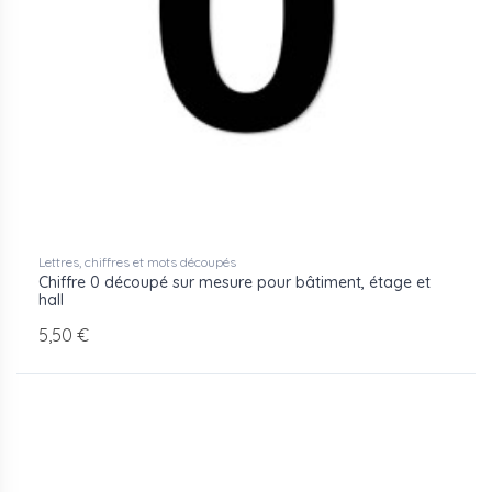
adhésif double face renforcé pour les supports lisses.
Des formats sur mesure sont réalisables pour les
programmes imposant une hauteur de chiffre
spécifique ou une police particulière définie par le maître
d'ouvrage.
Découpe laser ou gravure mécanique
Matières : aluminium brossé ou laqué, acier, PVC rigide
Fixation par visserie en relief ou adhésif double face
Formats sur mesure selon cahier des charges
19 références standards disponibles
Lettres, chiffres et mots découpés
Chiffre 0 découpé sur mesure pour bâtiment, étage et
hall
5,50 €