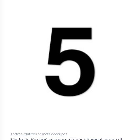
Lettres, chiffres et mots découpés
Chiffre 5 découpé sur mesure pour bâtiment, étage et