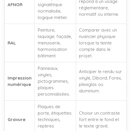
répond à un usage
AFNOR
signalétique
réglementaire,
normalisée,
normatif ou interne.
logique métier.
Peinture,
Comparer avec un
laquage, façade,
nuancier physique
RAL
menuiserie,
lorsque la teinte
harmonisation
compte dans le
bâtiment.
projet.
Panneaux,
Anticiper le rendu sur
vinyles,
Impression
vinyle, Dibond, Forex,
pictogrammes,
numérique
plexiglas ou
plaques
aluminium.
personnalisées.
Plaques de
porte, étiquettes
Choisir un contraste
Gravure
techniques,
fort entre le fond et
repères
le texte gravé.