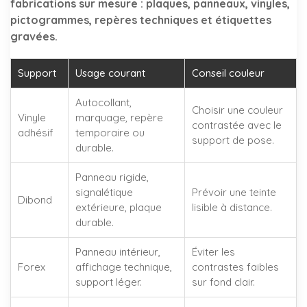
fabrications sur mesure : plaques, panneaux, vinyles,
pictogrammes, repères techniques et étiquettes
gravées.
Support
Usage courant
Conseil couleur
Autocollant,
Choisir une couleur
Vinyle
marquage, repère
contrastée avec le
adhésif
temporaire ou
support de pose.
durable.
Panneau rigide,
signalétique
Prévoir une teinte
Dibond
extérieure, plaque
lisible à distance.
durable.
Panneau intérieur,
Éviter les
Forex
affichage technique,
contrastes faibles
support léger.
sur fond clair.