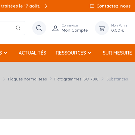
raitées le 17 août.
Contactez-nous
Connexion
Mon Panier
Mon Compte
0,00 €
keyboard_arrow_down
keyboard_arrow_down
S
ACTUALITÉS
RESSOURCES
SUR MESURE
E
Plaques normalisées
Pictogrammes ISO 7010
Substances...