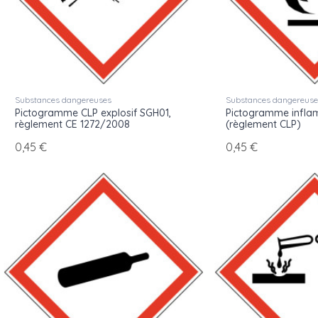
Format et matière
Disponibles en vinyle autocollant à partir de 0,45 € l'unité,
est disponible sur la
page principale des pictogrammes ISO
Voir aussi les
marqueurs de tuyauterie norme CLP
et les
pic
Substances dangereuses
Substances dangereus
Pictogramme CLP explosif SGH01,
Pictogramme infl
règlement CE 1272/2008
(règlement CLP)
0,45 €
0,45 €