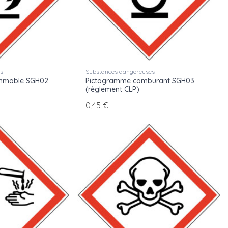
 livrés sous 48h depuis stock. Le tableau de dimensionnement
 7010
.
togrammes de danger ISO 7010
.
es
Substances dangereuses
ammable SGH02
Pictogramme comburant SGH03
(règlement CLP)
0,45 €