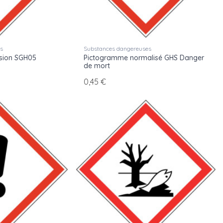
es
Substances dangereuses
sion SGH05
Pictogramme normalisé GHS Danger
de mort
0,45 €