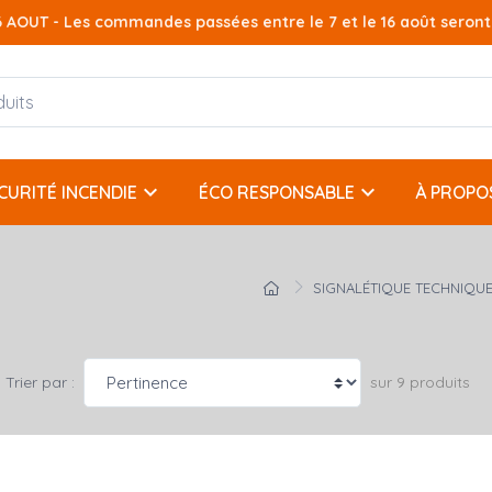
AOUT - Les commandes passées entre le 7 et le 16 août seront t
keyboard_arrow_down
keyboard_arrow_down
CURITÉ INCENDIE
ÉCO RESPONSABLE
À PROPO
SIGNALÉTIQUE TECHNIQU
sur 9 produits
Trier par :