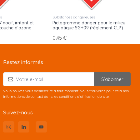
es
Substances dangereuses
ocif, irritant et
Pictogramme danger pour le milieu
couche d'ozone
aquatique SGH09 (règlement CLP)
0,45 €
Restez informés
S’abonner
Vous pouvez vous désinscrire à tout moment. Vous trouverez pour cela nos
informations de contact dans les conditions d'utilisation du site.
Suivez-nous