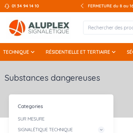
01 34 94 14 10
FERMETURE du 8 au 16 
keyboard_arrow_down
keyboard_arrow_down
TECHNIQUE
RÉSIDENTIELLE ET TERTIAIRE
SÉ
Substances dangereuses
Categories
SUR MESURE
SIGNALÉTIQUE TECHNIQUE