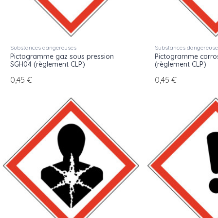
Substances dangereuses
Substances dangereus
Pictogramme gaz sous pression
Pictogramme corro
SGH04 (règlement CLP)
(règlement CLP)
0,45 €
0,45 €