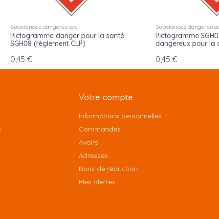
Substances dangereuses
Substances dangereus
Pictogramme danger pour la santé
Pictogramme SGH07 n
SGH08 (règlement CLP)
dangereux pour la 
0,45 €
0,45 €
Votre compte
Informations personnelles
s
Commandes
Avoirs
Adresses
Bons de réduction
Mes alertes