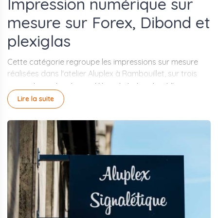
Impression numérique sur
mesure sur Forex, Dibond et
plexiglas
Cette catégorie regroupe les impressions sur mesure
réalisées dans l'atelier Aluplex à Rambouillet, sur trois
supports rigides : Forex, Dibond et plexiglas. Elle
s'adresse aux clients qui ont besoin d'un panneau, d'une
Lire la suite
plaque ou d'un support de communication imprimé dans
un format ou une configuration non couverts par les
gammes standards du catalogue.
Le
Forex
(PVC expansé rigide) est le support le plus
courant pour une signalétique intérieure ou semi-
extérieure abritée : léger, rigide, facile à poser par
visserie ou adhésif double face. Le
Dibond
(panneau
composite aluminium) offre une rigidité et une
résistance aux intempéries supérieures, adaptées aux