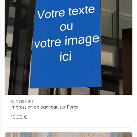
table Zünd G3
Fichiers acceptés : PDF haute définition, AI, EPS
BAT soumis avant fabrication, devis sur demande
Pour toute demande de devis, transmettez vos fichiers
et vos dimensions via le
formulaire de contact
ou à
devis@aluplex-signaletique.fr
.
SUR MESURE
Impression de panneau sur Forex
10,00 €