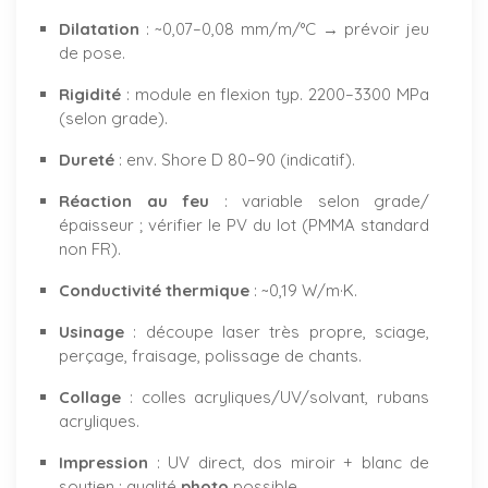
Dilatation
: ~0,07–0,08 mm/m/°C → prévoir jeu
de pose.
Rigidité
: module en flexion typ. 2200–3300 MPa
(selon grade).
Dureté
: env. Shore D 80–90 (indicatif).
Réaction au feu
: variable selon grade/
épaisseur ; vérifier le PV du lot (PMMA standard
non FR).
Conductivité thermique
: ~0,19 W/m·K.
Usinage
: découpe laser très propre, sciage,
perçage, fraisage, polissage de chants.
Collage
: colles acryliques/UV/solvant, rubans
acryliques.
Impression
: UV direct, dos miroir + blanc de
soutien ; qualité
photo
possible.