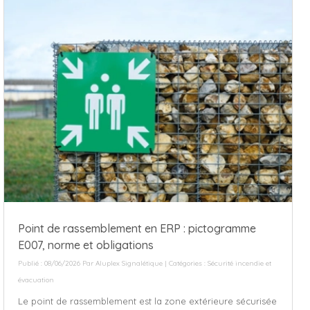
Point de rassemblement en ERP : pictogramme
E007, norme et obligations
Publié : 08/06/2026 Par
Aluplex Signalétique
| Catégories :
Sécurité incendie et
évacuation
Le point de rassemblement est la zone extérieure sécurisée