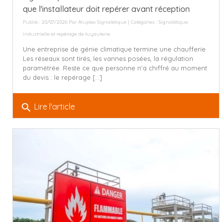
que l'installateur doit repérer avant réception
Publié : 20/07/2026 Par
Aluplex Signalétique
| Catégories :
Signalétique
industrielle et repérage de tuyauterie
Une entreprise de génie climatique termine une chaufferie.
Les réseaux sont tirés, les vannes posées, la régulation
paramétrée. Reste ce que personne n'a chiffré au moment
du devis : le repérage [...]
search
Lire l'article