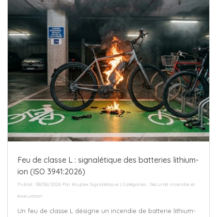
Feu de classe L : signalétique des batteries lithium-
ion (ISO 3941:2026)
Publié : 08/06/2026 Par
Aluplex Signalétique
| Catégories :
Sécurité incendie et
évacuation
Un feu de classe L désigne un incendie de batterie lithium-