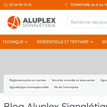
01 34 94 14 10
FERMETURE du 8 au 16 
keyboard_arrow_down
keyboard_arrow_down
TECHNIQUE
RÉSIDENTIELLE ET TERTIAIRE
SÉ
Réglementation et normes
Sécurité incendie et évacuation
Sign
Signalétique écoresponsable
Vie de l'entreprise
Blog Aluplex Signalétiq