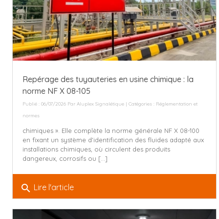
Repérage des tuyauteries en usine chimique : la
norme NF X 08-105
Publié : 06/07/2026 Par
Aluplex Signalétique
| Catégories :
Réglementation et
normes
chimiques ». Elle complète la norme générale NF X 08-100
en fixant un système d'identification des fluides adapté aux
installations chimiques, où circulent des produits
dangereux, corrosifs ou [...]
search
Lire l'article