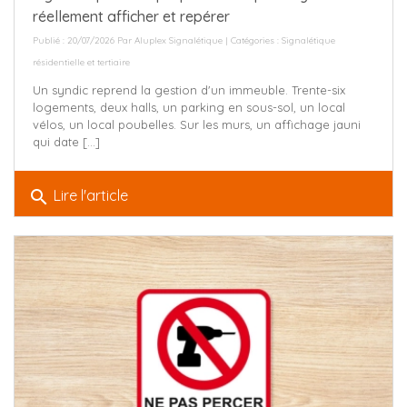
réellement afficher et repérer
Publié : 20/07/2026 Par
Aluplex Signalétique
| Catégories :
Signalétique
résidentielle et tertiaire
Un syndic reprend la gestion d'un immeuble. Trente-six
logements, deux halls, un parking en sous-sol, un local
vélos, un local poubelles. Sur les murs, un affichage jauni
qui date [...]
search
Lire l'article