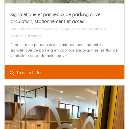
Signalétique et panneaux de parking privé :
circulation, stationnement et accès.
Publié : 04/05/2026 Par
Aluplex Signalétique
| Catégories :
Signalétique
résidentielle et tertiaire
Fabricant de panneaux de stationnement interdit. La
signalétique de parking en copropriété organise les flux de
véhicules sur un domaine privé.
search
Lire l'article