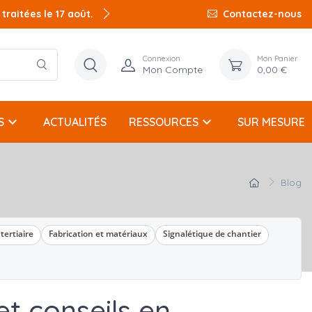
raitées le 17 août.
Contactez-nous
Connexion
Mon Panier
Mon Compte
0,00 €
keyboard_arrow_down
keyboard_arrow_down
S
ACTUALITÉS
RESSOURCES
SUR MESURE
Blog
tertiaire
Fabrication et matériaux
Signalétique de chantier
et conseils en