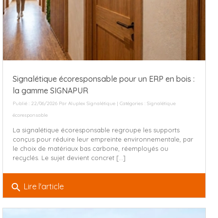
Signalétique écoresponsable pour un ERP en bois :
la gamme SIGNAPUR
Publié : 22/06/2026 Par
Aluplex Signalétique
| Catégories :
Signalétique
écoresponsable
La signalétique écoresponsable regroupe les supports
conçus pour réduire leur empreinte environnementale, par
le choix de matériaux bas carbone, réemployés ou
recyclés. Le sujet devient concret [...]
search
Lire l'article