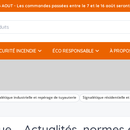
AOUT - Les commandes passées entre le 7 et le 16 août seront t
keyboard_arrow_down
keyboard_arrow_down
CURITÉ INCENDIE
ÉCO RESPONSABLE
À PROPO
alétique industrielle et repérage de tuyauterie
Signalétique résidentielle et 
ue – Actualités, normes 