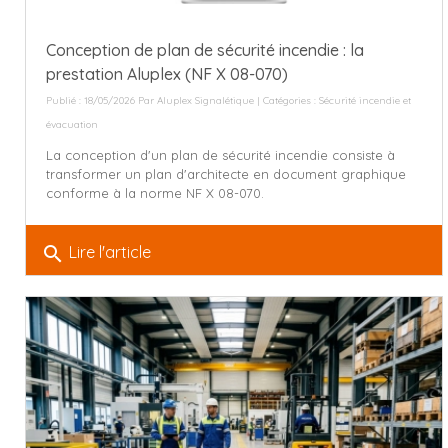
Conception de plan de sécurité incendie : la
prestation Aluplex (NF X 08-070)
Publié : 18/05/2026 Par
Aluplex Signalétique
| Catégories :
Sécurité incendie et
évacuation
La conception d'un plan de sécurité incendie consiste à
transformer un plan d'architecte en document graphique
conforme à la norme NF X 08-070.
search
Lire l'article