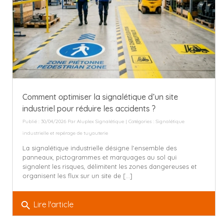
Comment optimiser la signalétique d’un site
industriel pour réduire les accidents ?
Publié : 30/04/2026 Par
Aluplex Signalétique
| Catégories :
Signalétique
industrielle et repérage de tuyauterie
La signalétique industrielle désigne l'ensemble des
panneaux, pictogrammes et marquages au sol qui
signalent les risques, délimitent les zones dangereuses et
organisent les flux sur un site de [...]
search
Lire l'article