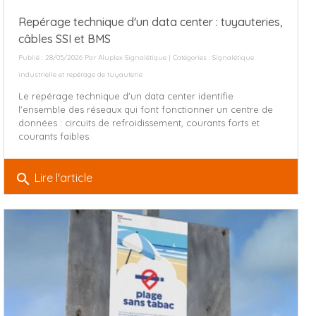
Repérage technique d'un data center : tuyauteries,
câbles SSI et BMS
Publié : 28/05/2026 Par
Aluplex Signalétique
| Catégories :
Signalétique
industrielle et repérage de tuyauterie
Le repérage technique d'un data center identifie
l'ensemble des réseaux qui font fonctionner un centre de
données : circuits de refroidissement, courants forts et
courants faibles.
search
Lire l'article