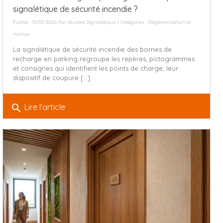
signalétique de sécurité incendie ?
Publié : 15/07/2026 Par
Aluplex Signalétique
| Catégories :
Réglementation et
normes
La signalétique de sécurité incendie des bornes de
recharge en parking regroupe les repères, pictogrammes
et consignes qui identifient les points de charge, leur
dispositif de coupure [...]
search
Lire l'article