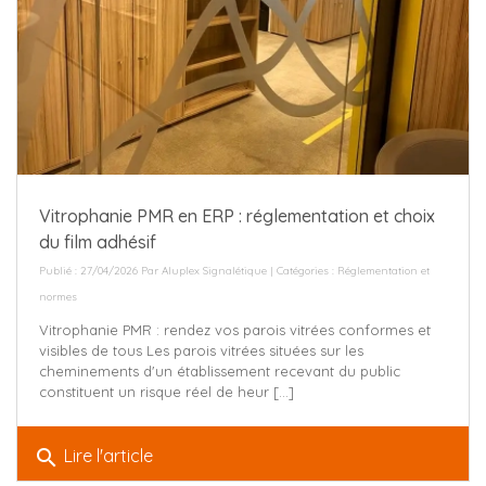
Vitrophanie PMR en ERP : réglementation et choix
du film adhésif
Publié : 27/04/2026 Par
Aluplex Signalétique
| Catégories :
Réglementation et
normes
Vitrophanie PMR : rendez vos parois vitrées conformes et
visibles de tous Les parois vitrées situées sur les
cheminements d'un établissement recevant du public
constituent un risque réel de heur [...]
search
Lire l'article