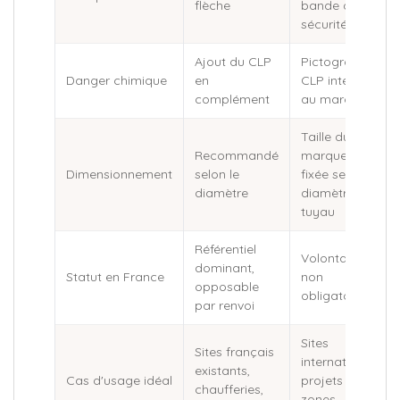
flèche
bande de
sécurité jaune
Ajout du CLP
Pictogrammes
Danger chimique
en
CLP intégrés
complément
au marqueur
Taille du
Recommandé
marqueur
Dimensionnement
selon le
fixée selon le
diamètre
diamètre du
tuyau
Référentiel
Volontaire,
dominant,
Statut en France
non
opposable
obligatoire
par renvoi
Sites
Sites français
internationaux,
existants,
Cas d'usage idéal
projets neufs,
chaufferies,
zones