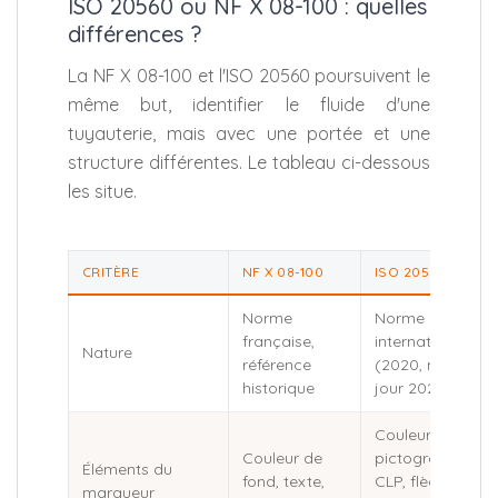
ISO 20560 ou NF X 08-100 : quelles
différences ?
La NF X 08-100 et l'ISO 20560 poursuivent le
même but, identifier le fluide d'une
tuyauterie, mais avec une portée et une
structure différentes. Le tableau ci-dessous
les situe.
CRITÈRE
NF X 08-100
ISO 20560
Norme
Norme
française,
internationale
Nature
référence
(2020, mise à
historique
jour 2024)
Couleur, texte,
Couleur de
pictogrammes
Éléments du
fond, texte,
CLP, flèche,
marqueur