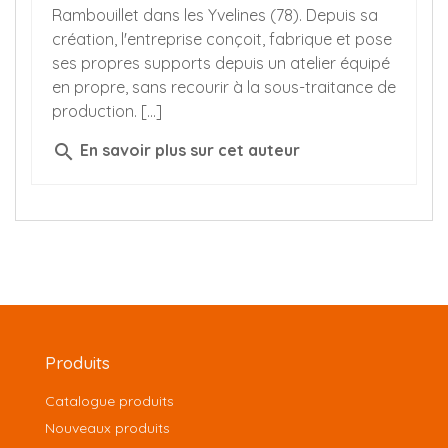
Rambouillet dans les Yvelines (78). Depuis sa
création, l'entreprise conçoit, fabrique et pose
ses propres supports depuis un atelier équipé
en propre, sans recourir à la sous-traitance de
production. [...]
search
En savoir plus sur cet auteur
Produits
Catalogue produits
Nouveaux produits