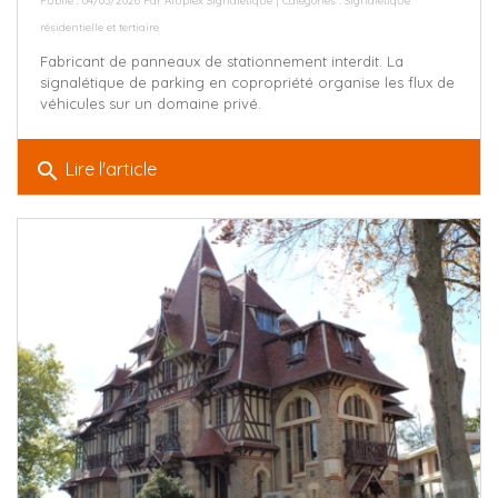
Publié : 04/05/2026 Par
Aluplex Signalétique
| Catégories :
Signalétique
résidentielle et tertiaire
Fabricant de panneaux de stationnement interdit. La
signalétique de parking en copropriété organise les flux de
véhicules sur un domaine privé.
search
Lire l'article