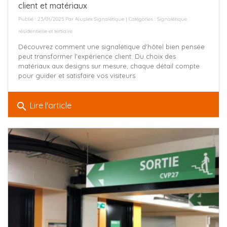
client et matériaux
Publié : 23/01/2025 Par
Aluplex Signalétique
| Catégories :
Signalétique
résidentielle et tertiaire
Découvrez comment une signalétique d'hôtel bien pensée
peut transformer l'expérience client. Du choix des
matériaux aux designs sur mesure, chaque détail compte
pour guider et satisfaire vos visiteurs
search
Lire l'article