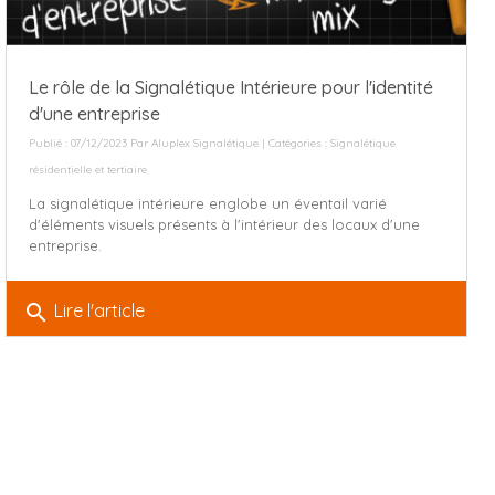
Le rôle de la Signalétique Intérieure pour l'identité
d'une entreprise
Publié : 07/12/2023 Par
Aluplex Signalétique
| Catégories :
Signalétique
résidentielle et tertiaire
La signalétique intérieure englobe un éventail varié
d'éléments visuels présents à l'intérieur des locaux d'une
entreprise.
search
Lire l'article