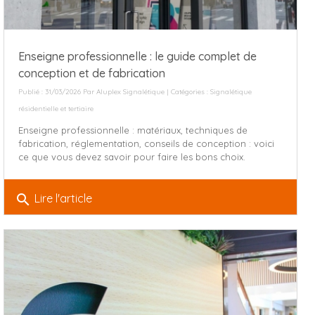
Enseigne professionnelle : le guide complet de
conception et de fabrication
Publié : 31/03/2026 Par
Aluplex Signalétique
| Catégories :
Signalétique
résidentielle et tertiaire
Enseigne professionnelle : matériaux, techniques de
fabrication, réglementation, conseils de conception : voici
ce que vous devez savoir pour faire les bons choix.
search
Lire l'article