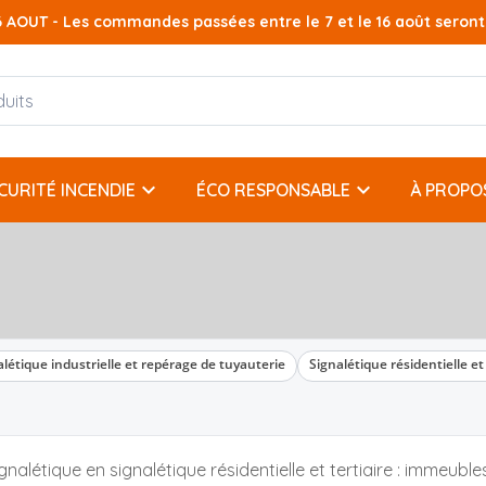
AOUT - Les commandes passées entre le 7 et le 16 août seront t
keyboard_arrow_down
keyboard_arrow_down
CURITÉ INCENDIE
ÉCO RESPONSABLE
À PROPO
alétique industrielle et repérage de tuyauterie
Signalétique résidentielle et 
ignalétique en signalétique résidentielle et tertiaire : immeubl