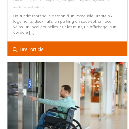
Publié : 20/07/2026 Par
Aluplex Signalétique
| Catégories :
Signalétique
résidentielle et tertiaire
Un syndic reprend la gestion d'un immeuble. Trente-six
logements, deux halls, un parking en sous-sol, un local
vélos, un local poubelles. Sur les murs, un affichage jauni
qui date [...]
search
Lire l'article