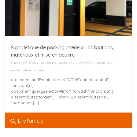
Signalétique de parking intérieur : obligations,
matériaux et mise en oeuvre
Publié : 16/03/2022 Par
Aluplex Signalétique
| Catégories :
Signalétique
résidentielle et tertiaire
document.addEventListener("DOMContentLoaded",
function() {
document.querySelectorAll("a").forEach(function(a) {
a.setAttribute("target", "_blank"); a.setAttribute("rel",
"noopener [...]
search
Lire l'article