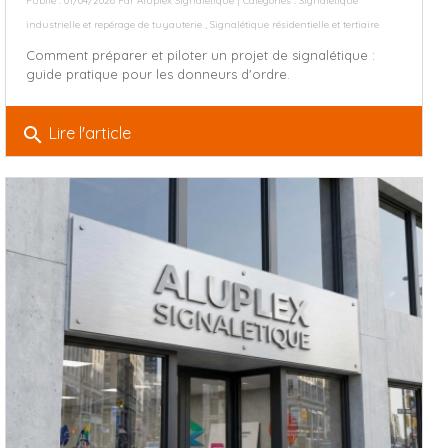
Publié : 01/04/2026 Par
Aluplex Signalétique
| Catégories :
Signalétique
industrielle et repérage de tuyauterie
,
Signalétique résidentielle et tertiaire
Comment préparer et piloter un projet de signalétique :
guide pratique pour les donneurs d'ordre.
search
Lire l'article