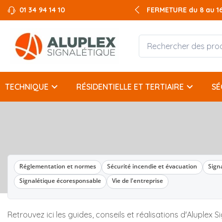
01 34 94 14 10
FERMETURE du 8 au 16 
keyboard_arrow_down
keyboard_arrow_down
TECHNIQUE
RÉSIDENTIELLE ET TERTIAIRE
SÉ
Réglementation et normes
Sécurité incendie et évacuation
Sign
Signalétique écoresponsable
Vie de l'entreprise
Retrouvez ici les guides, conseils et réalisations d'Aluplex S