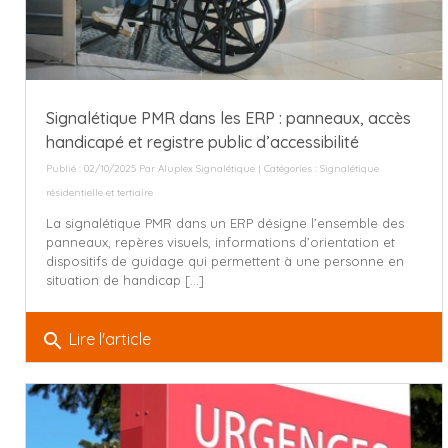
Signalétique PMR dans les ERP : panneaux, accès
handicapé et registre public d’accessibilité
Publié : 02/10/2025 Par
Aluplex Signalétique
| Catégories :
Signalétique
résidentielle et tertiaire
La signalétique PMR dans un ERP désigne l’ensemble des
panneaux, repères visuels, informations d’orientation et
dispositifs de guidage qui permettent à une personne en
situation de handicap [...]
search
Lire l'article