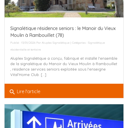
Signalétique résidence seniors : le Manoir du Vieux
Moulin à Rambouillet (78)
Publié : 13/01/2026 Par
Aluplex Signalétique
| Catégories :
Signalétique
résidentielle et tertiaire
Aluplex Signalétique a conçu, fabriqué et installé l'ensemble
de la signalétique du Manoir du Vieux Moulin à Rambouillet
, résidence services seniors exploitée sous l'enseigne
Vital'Home Club. [...]
search
Lire l'article