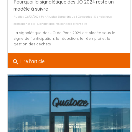
Pourquoi la signalétique des JO 2024 reste un
modèle à suivre
Publié : 02/07/2024 Par
Aluplex Signalétique
| Catégories :
Signalétique
écoresponsable
,
Signalétique résidentielle et tertiaire
La signalétique des JO de Paris 2024 est placée sous le
signe de l’anticipation, la réduction, le réemploi et la
gestion des déchets.
search
Lire l'article