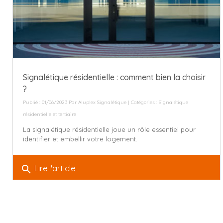
Signalétique résidentielle : comment bien la choisir
?
Publié : 01/06/2023 Par
Aluplex Signalétique
| Catégories :
Signalétique
résidentielle et tertiaire
La signalétique résidentielle joue un rôle essentiel pour
identifier et embellir votre logement.
search
Lire l'article