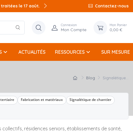
raitées le 17 août.
Contactez-nous
Connexion
Mon Panier
Mon Compte
0,00 €
keyboard_arrow_down
keyboard_arrow_down
S
ACTUALITÉS
RESSOURCES
SUR MESURE
Blog
Signalétique...
tertiaire
Fabrication et matériaux
Signalétique de chantier
es collectifs, résidences seniors, établissements de santé,