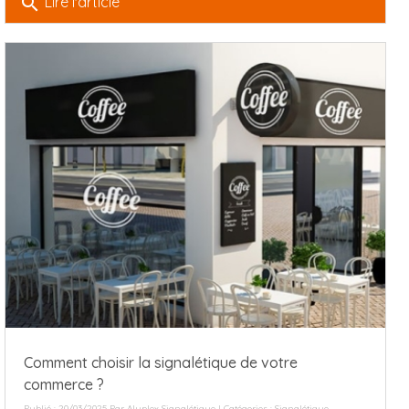
search
Lire l'article
Comment choisir la signalétique de votre
commerce ?
Publié : 20/03/2025 Par
Aluplex Signalétique
| Catégories :
Signalétique