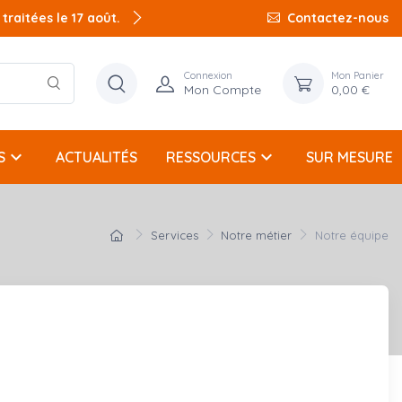
raitées le 17 août.
Contactez-nous
Connexion
Mon Panier
Mon Compte
0,00 €
keyboard_arrow_down
keyboard_arrow_down
S
ACTUALITÉS
RESSOURCES
SUR MESURE
Services
Notre métier
Notre équipe