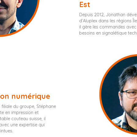
Est
Depuis 2012, Jonathan dévelo
d’Aluplex dans les régions 
il gère les commandes avec 
besoins en signalétique techn
ion numérique
 filiale du groupe, Stéphane
ste en impression et
table couteau suisse, il
 avec une expertise qui
intues.
<br />