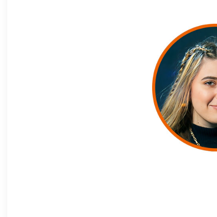
Card Title
Add your card content here...