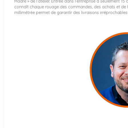
Madre » de l’atelier. Entrée dans l’entreprise à seulement 15
connaît chaque rouage des commandes, des achats et de l
millimétrée permet de garantir des livraisons irréprochables