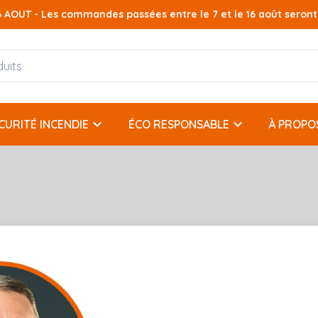
AOUT - Les commandes passées entre le 7 et le 16 août seront t
keyboard_arrow_down
keyboard_arrow_down
CURITÉ INCENDIE
ÉCO RESPONSABLE
À PROPO