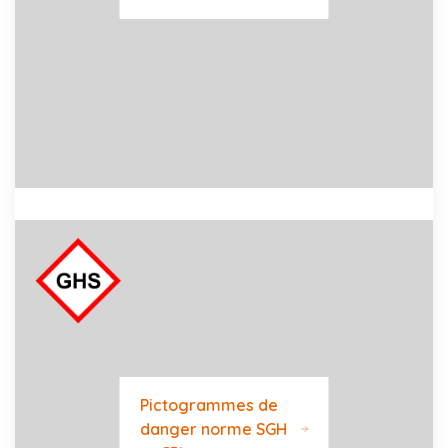
Pictogrammes de
danger norme SGH