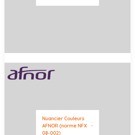
Nuancier Couleurs
AFNOR (norme NFX
08-002)