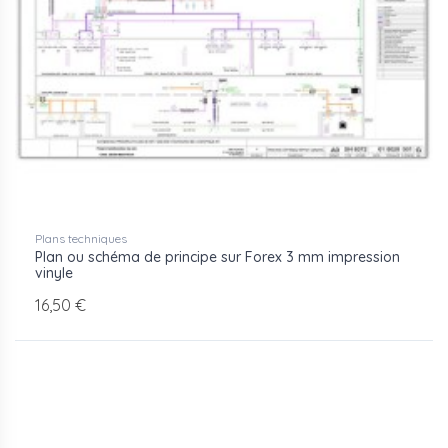
fonctionnement d'une installation technique - réseau
CVC, plomberie, process industriel - sous forme d'un
diagramme normalisé, lisible par l'ensemble des corps
de métier intervenant sur site.
Aluplex reçoit vos fichiers en PDF ou en format vectoriel
(AI, EPS, SVG) et assure l'impression sur le support choisi.
Les formats courants vont de l'A3 au format grand plan
(120 x 80 cm et plus), avec possibilité de plastification ou
de pose sur panneau alvéolaire pour une tenue en
Plans techniques
extérieur. Pour les chantiers en Île-de-France, une
Plan ou schéma de principe sur Forex 3 mm impression
vinyle
livraison rapide est possible selon le délai de fabrication.
16,50 €
Plans d'installation de chantier (PIC) conformes aux
exigences de coordination SPS
Schémas de principe pour installations CVC, plomberie
et réseaux industriels
Impression numérique haute définition sur support rigide
ou autocollant