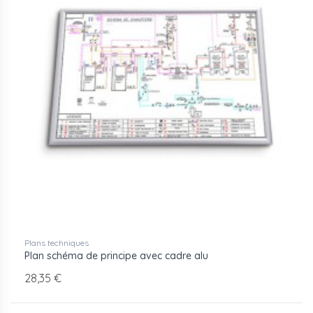
Formats personnalisés selon vos besoins, du A3 au
grand format
Fichiers acceptés : PDF, AI, EPS, SVG
Pour toute commande ou demande de devis, contactez
Aluplex via le
formulaire de contact
.
Plans techniques
Plan schéma de principe avec cadre alu
28,35 €