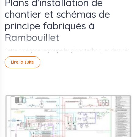
Plans d'installation de
chantier et schémas de
principe fabriqués à
Rambouillet
Cette catégorie regroupe les plans techniques destinés
aux chantiers BTP et aux installations industrielles : plans
Lire la suite
d'installation de chantier (PIC) et schémas de principe.
Aluplex les fabrique à la demande dans son atelier de
Rambouillet, sur support rigide ou autocollant, en
impression numérique haute définition.
Le PIC est un document graphique obligatoire sur les
chantiers soumis à coordination SPS (sécurité et
protection de la santé). Il représente l'organisation du
chantier : zones de stockage, accès, cantonnements,
voiries internes, emplacements des équipements de
sécurité. Le schéma de principe illustre quant à lui le