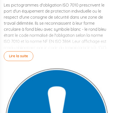
Les pictogrammes d'obligation ISO 7010 prescrivent le
port d'un équipement de protection individuelle ou le
respect d'une consigne de sécurité dans une zone de
travail délimitée. Ils se reconnaissent à leur forme
circulaire à fond bleu avec symbole blanc - le rond bleu
étant le code normalisé de l'obligation selon la norme
ISO 7010 et la norme NF EN ISO 3864. Leur affichage est
rendu obligatoire par le code du travail (articles R. 4323-
95 à R. 4323-106 sur les EPI) dès lors que le port d'un
Lire la suite
équipement de protection est requis dans une zone
identifiée dans le document unique d'évaluation des
risques. La gamme Aluplex couvre 33 références en
stock, en vinyle autocollant à partir de 0,45 €, livrées
sous 48h depuis Rambouillet.
Quels pictogrammes
d'obligation sont les plus