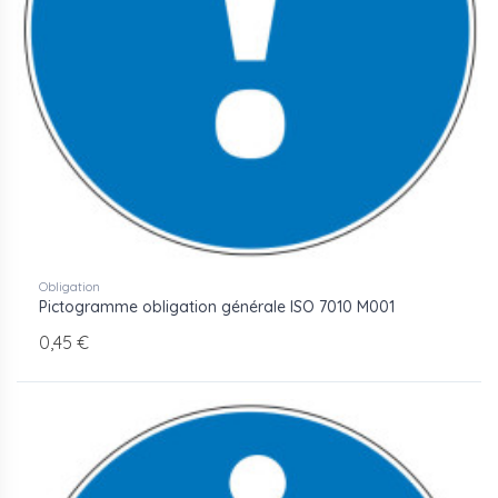
utilisés sur chantier et en
industrie ?
Les obligations les plus fréquentes sur les sites
industriels et les chantiers BTP couvrent le port du
casque (M014), des gants (M009), des lunettes de
protection (M004), des bottes de sécurité (M008), du
gilet haute visibilité (M015), du masque à cartouche, de
la ceinture de sécurité et du casque anti-bruit (M003).
Sur les chantiers conduits par des entreprises générales
comme Bouygues, Eiffage ou Vinci, ces pictogrammes
Obligation
Pictogramme obligation générale ISO 7010 M001
sont exigés dans les plans de prévention et les
protocoles de sécurité remis aux entreprises
0,45 €
intervenantes.
Format et matière
Disponibles en vinyle autocollant à partir de 0,45 €
l'unité, livrés sous 48h depuis stock. Le tableau complet