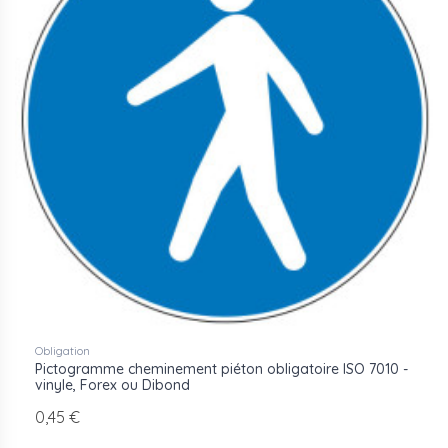
de dimensionnement par distance de lecture est
disponible sur la
page principale des pictogrammes ISO
7010
.
Voir aussi les
pictogrammes de danger ISO 7010
et les
consignes de sécurité
.
Obligation
Pictogramme cheminement piéton obligatoire ISO 7010 -
vinyle, Forex ou Dibond
0,45 €