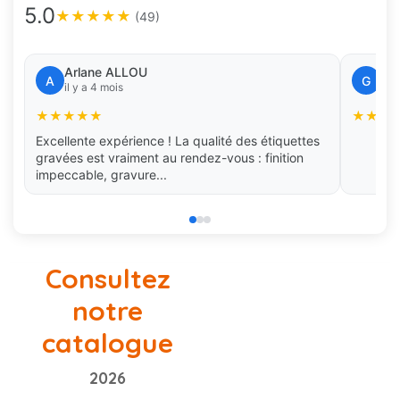
5.0
★
★
★
★
★
(49)
Arlane ALLOU
Ga
A
G
il y a 4 mois
il y
★
★
★
★
★
★
★
★
Excellente expérience ! La qualité des étiquettes
gravées est vraiment au rendez-vous : finition
impeccable, gravure...
Consultez
notre
catalogue
2026