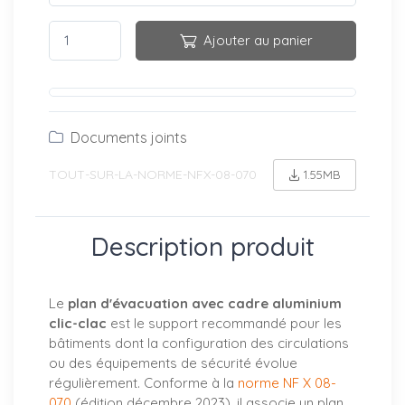
Ajouter au panier
Documents joints
TOUT-SUR-LA-NORME-NFX-08-070
1.55MB
Description produit
Le
plan d'évacuation avec cadre aluminium
clic-clac
est le support recommandé pour les
bâtiments dont la configuration des circulations
ou des équipements de sécurité évolue
régulièrement. Conforme à la
norme NF X 08-
070
(édition décembre 2023), il associe un plan