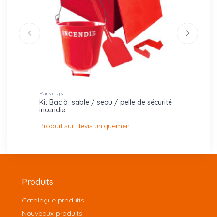
Parkings
Armoire
Kit Bac à sable / seau / pelle de sécurité
Kit Ar
incendie
Produ
Produit sur devis uniquement
Produits
Catalogue produits
Nouveaux produits