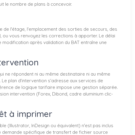
uit le nombre de plans à concevoir.
e de l'étage, l'emplacement des sorties de secours, des
, ou vous renvoyez les corrections à apporter. Le délai
 de modification après validation du BAT entraîne une
ntervention
 qui ne répondent ni au même destinataire ni au même
 Le plan d'intervention s'adresse aux services de
fférence de logique tarifaire impose une gestion séparée.
ion intervention (Forex, Dibond, cadre aluminium clic-
rêt à imprimer
e (Illustrator, InDesign ou équivalent) n'est pas inclus
une demande spécifique de transfert de fichier source