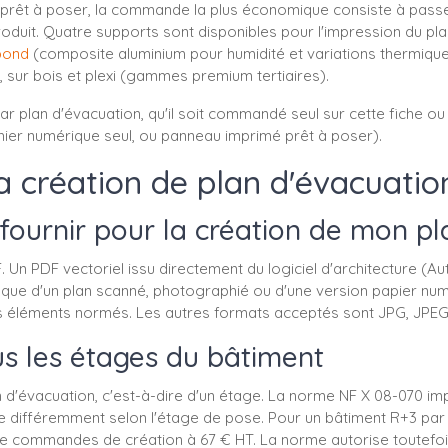
é prêt à poser, la commande la plus économique consiste à passe
roduit. Quatre supports sont disponibles pour l'impression du pla
ibond
(composite aluminium pour humidité et variations thermiqu
, sur bois et plexi (gammes premium tertiaires).
 par plan d'évacuation, qu'il soit commandé seul sur cette fiche 
fichier numérique seul, ou panneau imprimé prêt à poser).
a création de plan d'évacuatio
 fournir pour la création de mon pl
. Un PDF vectoriel issu directement du logiciel d'architecture (
ez que d'un plan scanné, photographié ou d'une version papier nu
s éléments normés. Les autres formats acceptés sont JPG, JPEG, 
ous les étages du bâtiment
n d'évacuation, c'est-à-dire d'un étage. La norme NF X 08-070 i
ée différemment selon l'étage de pose. Pour un bâtiment R+3 par 
tre commandes de création à 67 € HT. La norme autorise toutefoi