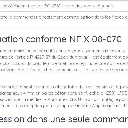
pavé d'identification ISO 23601, rose des vents, légende
fiche, à commander directement comme option dans les fiches d'
cuation conforme NF X 08-070
la commission de sécurité dans les établissements recevant du pu
titre de l'article R. 4227-37 du Code du travail. Il est également o
sse aux occupants pour leur permettre de rejoindre une sortie de 
 Vous êtes ici », les cheminements vers les sorties de secours, l
précisément le contenu obligatoire du plan, les bibliothèques de 
aphique 4 mm en police bâton sans serif, échelle 1:250). L'ISO 
e des vents et la mention « Vous êtes ici ». Un plan qui n'intèg
iment. La conception par un graphiste interne Aluplex garantit l
ression dans une seule comma