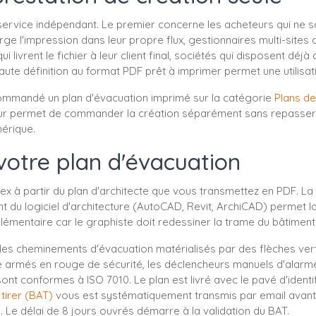
e service indépendant. Le premier concerne les acheteurs qui ne s
ge l'impression dans leur propre flux, gestionnaires multi-sites q
 livrent le fichier à leur client final, sociétés qui disposent déj
haute définition au format PDF prêt à imprimer permet une utilis
ommandé un plan d'évacuation imprimé sur la catégorie
Plans de
 leur permet de commander la création séparément sans repasse
mérique.
otre plan d'évacuation
ex à partir du plan d'architecte que vous transmettez en PDF. La 
nt du logiciel d'architecture (AutoCAD, Revit, ArchiCAD) permet l
émentaire car le graphiste doit redessiner la trame du bâtiment
les cheminements d'évacuation matérialisés par des flèches vert d
armés en rouge de sécurité, les déclencheurs manuels d'alarme, le
 conformes à ISO 7010. Le plan est livré avec le pavé d'identifi
tirer (BAT)
vous est systématiquement transmis par email avant li
Le délai de 8 jours ouvrés démarre à la validation du BAT.