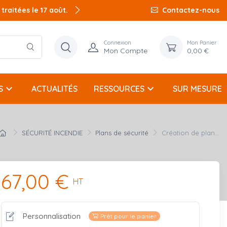
raitées le 17 août.
Contactez-nous
Connexion
Mon Panier
Mon Compte
0,00 €
keyboard_arrow_down
keyboard_arrow_down
S
ACTUALITÉS
RESSOURCES
SUR MESURE
SÉCURITÉ INCENDIE
Plans de sécurité
Création de plan...
67,00 €
HT
Personnalisation
Prêt pour le panier