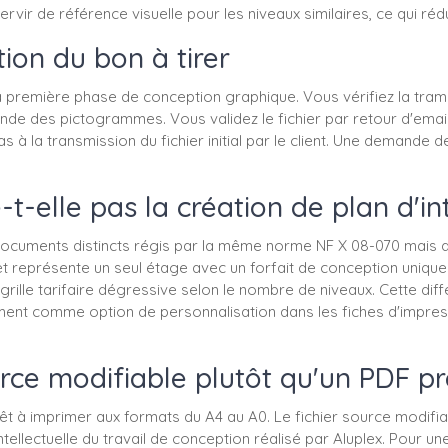
rvir de référence visuelle pour les niveaux similaires, ce qui réd
ion du bon à tirer
la première phase de conception graphique. Vous vérifiez la tram
ende des pictogrammes. Vous validez le fichier par retour d'email
as à la transmission du fichier initial par le client. Une demande
-t-elle pas la création de plan d'i
x documents distincts régis par la même norme NF X 08-070 mais
t représente un seul étage avec un forfait de conception unique.
 grille tarifaire dégressive selon le nombre de niveaux. Cette di
ement comme option de personnalisation dans les fiches d'impress
ource modifiable plutôt qu'un PDF p
rêt à imprimer aux formats du A4 au A0. Le fichier source modifiabl
intellectuelle du travail de conception réalisé par Aluplex. Pour 