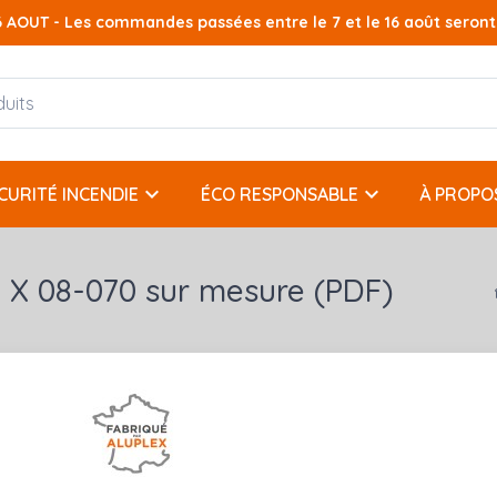
AOUT - Les commandes passées entre le 7 et le 16 août seront t
keyboard_arrow_down
keyboard_arrow_down
CURITÉ INCENDIE
ÉCO RESPONSABLE
À PROPO
F X 08-070 sur mesure (PDF)