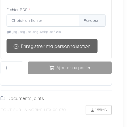
Fichier PDF
*
Choisir un fichier
.gif .jpg .jpeg .jpe .png .webp .pdf .zip
Enregistrer ma personnalisation
Ajouter au panier
Documents joints
TOUT-SUR-LA-NORME-NFX-08-070
1.55MB