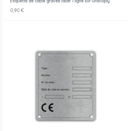
Étiquette de câble gravée laser 1 ligne sur Gravoply
0,90 €