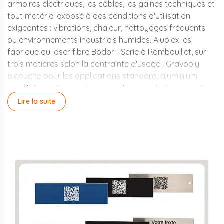
armoires électriques, les câbles, les gaines techniques et
tout matériel exposé à des conditions d'utilisation
exigeantes : vibrations, chaleur, nettoyages fréquents
ou environnements industriels humides. Aluplex les
fabrique au laser fibre Bodor i-Serie à Rambouillet, sur
trois matières selon la contrainte d'usage : Gravoply
bicouche pour les applications standard, aluminium
anodisé pour les environnements exposés, inox pour les
milieux corrosifs ou agroalimentaires. La livraison
Lire la suite
intervient sous 4 jours après validation du devis.
Découvrez la technique de
gravure mécanique et de
rechampissage
appliquée à nos plaques.
Quelle matière choisir pour
une plaque gravée laser ?
Le Gravoply bicouche est le choix le plus courant pour
les étiquettes d'armoires électriques, les repères de