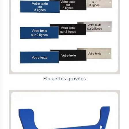
gaine technique et les plaques de tableau de
commande : la gravure laser révèle la couche de fond en
supprimant la couche de surface, ce qui produit un
contraste net et durable sans encre ni peinture.
L'aluminium anodisé convient aux environnements
extérieurs ou aux installations soumises à des UV, à
l'humidité ou aux projections - le texte est gravé dans
l'oxyde d'aluminium et résiste à l'abrasion. L'inox
s'impose dans les locaux techniques alimentaires,
pharmaceutiques ou chimiques où les nettoyages à
l'eau sous pression ou aux désinfectants sont fréquents.
Etiquettes gravées
Quels équipements sont
concernés ?
Les plaques gravées Aluplex couvrent six familles
d'application : étiquettes gravées pour armoires et
équipements industriels, étiquettes de gaine technique