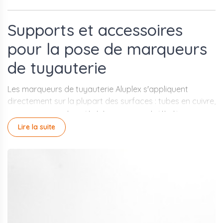
Supports et accessoires
pour la pose de marqueurs
de tuyauterie
Les marqueurs de tuyauterie Aluplex s'appliquent
directement sur la plupart des surfaces : tubes en cuivre,
acier ou inox en bon état, tuyaux en polyéthylène ou
polypropylène, ainsi que sur les calorifuges dont le
Lire la suite
revêtement est intact (laine de roche, laine de verre,
polyuréthane avec revêtement inox, aluminium ou
aluminium gaufré, PVC). Lorsque la surface ne permet
pas une adhérence directe - corrosion, rouille, peinture
écaillée, ou tuyaux de grand diamètre sans surface
plane disponible - un support intermédiaire est
nécessaire.