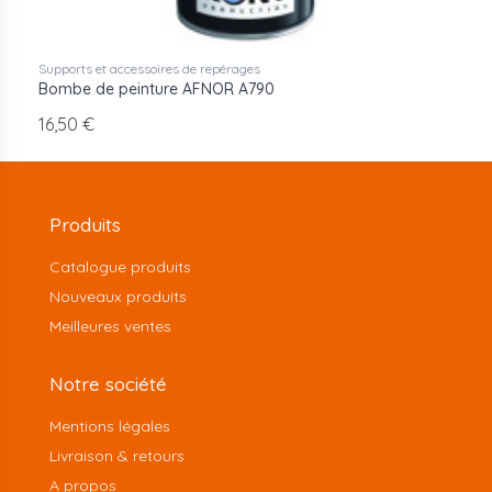
Supports et accessoires de repérages
Bombe de peinture AFNOR A790
16,50 €
Produits
Catalogue produits
Nouveaux produits
Meilleures ventes
Notre société
Mentions légales
Livraison & retours
A propos