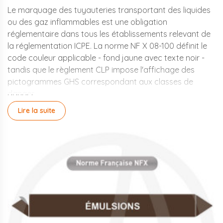
Le marquage des tuyauteries transportant des liquides
ou des gaz inflammables est une obligation
réglementaire dans tous les établissements relevant de
la réglementation ICPE. La norme NF X 08-100 définit le
code couleur applicable - fond jaune avec texte noir -
tandis que le règlement CLP impose l'affichage des
pictogrammes GHS correspondant aux classes de
danger.
Lire la suite
Résistance aux
environnements industriels
difficiles
Les repérages Aluplex pour fluides inflammables sont
conçus pour résister aux environnements industriels
difficiles : températures élevées, exposition aux solvants,
rayonnement UV. Ils intègrent les pictogrammes GHS