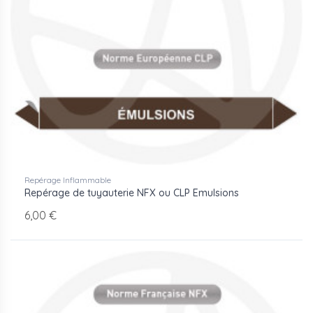
conformes au CLP et à la norme ISO 20560. Les articles
détaillent les obligations réglementaires ICPE, les
exigences NF X 08-100 et CLP, ainsi que les bonnes
pratiques de signalisation en zones ATEX.
Repérage Inflammable
Repérage de tuyauterie NFX ou CLP Emulsions
6,00 €