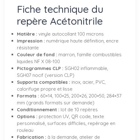
Fiche technique du
repère Acétonitrile
Matière :
vinyle autocollant 100 microns
Impression :
numérique haute définition, encre
résistante
Couleur de fond :
marron, famille combustibles
liquides NF X 08-100
Pictogrammes CLP :
SGH02 inflammable,
SGH07 nocif (version CLP)
Supports compatibles :
inox, acier, PVC,
calorifuge propre et lisse
Formats :
60×14, 100×25, 200×26, 200×50, 284×37
mm (grands formats sur demande)
Conditionnement :
lot de 10 repères
Options :
protection UV, QR code, texte
personnalisé, surfaces difficiles, repérage en
rouleau
Fabrication :
à la demande, atelier de