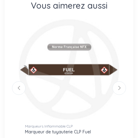
Vous aimerez aussi
Marqueurs Inflammable CLP
Repéra
ide
Marqueur de tuyauterie CLP Fuel
Repér
proce