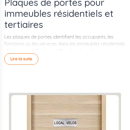
Plaques de portes pour
immeubles résidentiels et
tertiaires
Les plaques de portes identifient les occupants, les
fonctions ou les services dans les immeubles résidentiels
et les espaces tertiaires. Elles s'appliquent aux
appartements, aux locaux techniques, aux bureaux, aux
Lire la suite
salles communes et à tout espace dont l'accès doit être
clairement identifié. Aluplex les fabrique par gravure
laser ou mécanique, en aluminium anodisé, PVC
bicouche ou inox, avec texte, numérotation ou
pictogramme selon le besoin.
La gamme standard couvre 234 références avec des
formats courants adaptés aux portes résidentielles et
tertiaires. Pour les programmes nécessitant une charte
graphique spécifique - police, couleur, logo de bailleur