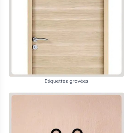
ou de promoteur - des séries sur mesure sont réalisées
avec BAT soumis avant fabrication. La fixation
s'effectue par adhésif double face Lohmann ou 3M
selon le support, ou par visserie avec cache-vis inox
pour les poses en apparent. Les plaques sont
disponibles avec ou sans braille sur demande.
Gravure laser ou mécanique
Matières : aluminium anodisé, PVC bicouche, inox
Fixation par adhésif Lohmann, adhésif 3M ou visserie
Braille disponible sur demande
234 références standards, séries sur mesure avec BAT
Etiquettes gravées