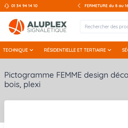
01 34 94 14 10
FERMETURE du 8 au 16 
keyboard_arrow_down
keyboard_arrow_down
TECHNIQUE
RÉSIDENTIELLE ET TERTIAIRE
SÉ
Pictogramme FEMME design décou
bois, plexi