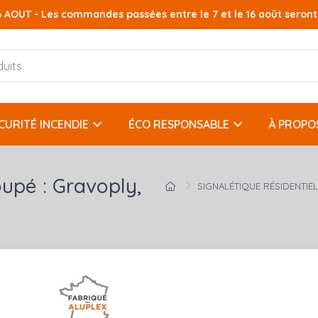
AOUT - Les commandes passées entre le 7 et le 16 août seront t
keyboard_arrow_down
keyboard_arrow_down
CURITÉ INCENDIE
ÉCO RESPONSABLE
À PROPO
pé : Gravoply,
SIGNALÉTIQUE RÉSIDENTIE