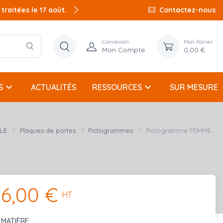
raitées le 17 août.
Contactez-nous
Connexion
Mon Panier
Mon Compte
0,00 €
keyboard_arrow_down
keyboard_arrow_down
S
ACTUALITÉS
RESSOURCES
SUR MESURE
LLE
Plaques de portes
Pictogrammes
Pictogramme FEMME...
6,00 €
HT
MATIÈRE