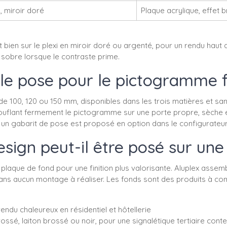
é, miroir doré
Plaque acrylique, effet br
ent bien sur le plexi en miroir doré ou argenté, pour un rendu ha
s sobre lorsque le contraste prime.
lle pose pour le pictogramme
100, 120 ou 150 mm, disponibles dans les trois matières et sans s
arouflant fermement le pictogramme sur une porte propre, sèche
, un gabarit de pose est proposé en option dans le configurateur
gn peut-il être posé sur une
que de fond pour une finition plus valorisante. Aluplex assembl
 sans aucun montage à réaliser. Les fonds sont des produits à 
endu chaleureux en résidentiel et hôtellerie
rossé, laiton brossé ou noir, pour une signalétique tertiaire con