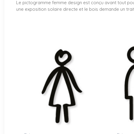
Le pictogramme femme design est conçu avant tout pour un
une exposition solaire directe et le bois demande un trait