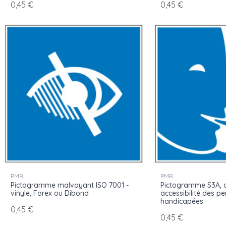
0,45 €
0,45 €
PMR
PMR
Pictogramme malvoyant ISO 7001 -
Pictogramme S3A, a
vinyle, Forex ou Dibond
accessibilité des p
handicapées
0,45 €
0,45 €