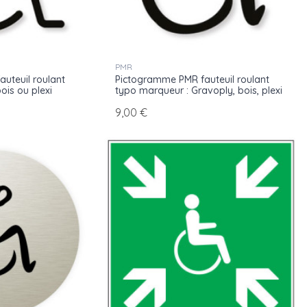
PMR
uteuil roulant
Pictogramme PMR fauteuil roulant
ois ou plexi
typo marqueur : Gravoply, bois, plexi
9,00 €