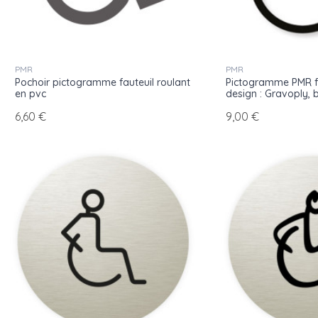
PMR
PMR
Pochoir pictogramme fauteuil roulant
Pictogramme PMR fa
en pvc
design : Gravoply, b
6,60 €
9,00 €