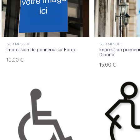
Aluminium anodisé, PVC ou Dibond selon l'emplacement
28 références standards, devis global Ad'AP sur demande
SUR MESURE
SUR MESURE
Impression de panneau sur Forex
Impression panneau
Dibond
10,00 €
15,00 €