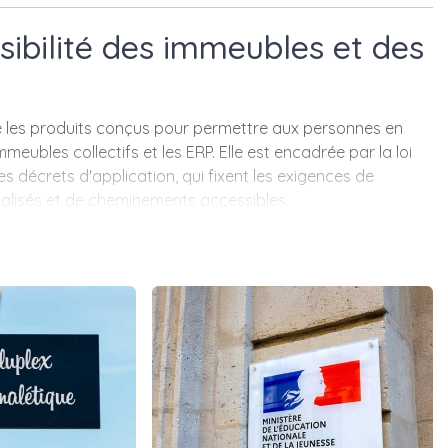
sibilité des immeubles et des
e les produits conçus pour permettre aux personnes en
meubles collectifs et les ERP. Elle est encadrée par la loi
ses décrets d'application, qui fixent les exigences de
alisés et de cheminements accessibles.
vec le pictogramme normalisé ISO 7001, les plaques
ur étude, et les bandes de vigilance podotactiles pour le
n aluminium anodisé, PVC ou Dibond selon l'emplacement et
sibilité programmée (Ad'AP), Aluplex peut établir un devis
mise en conformité. La gamme compte 28 références