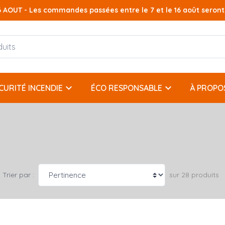
AOUT - Les commandes passées entre le 7 et le 16 août seront t
keyboard_arrow_down
keyboard_arrow_down
CURITÉ INCENDIE
ÉCO RESPONSABLE
À PROPO
sur 28 produits
Trier par :