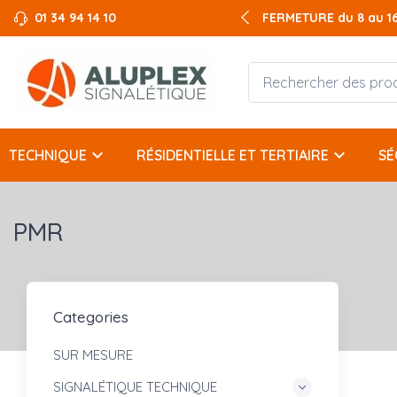
01 34 94 14 10
FERMETURE du 8 au 16 
keyboard_arrow_down
keyboard_arrow_down
TECHNIQUE
RÉSIDENTIELLE ET TERTIAIRE
SÉ
PMR
Categories
SUR MESURE
SIGNALÉTIQUE TECHNIQUE