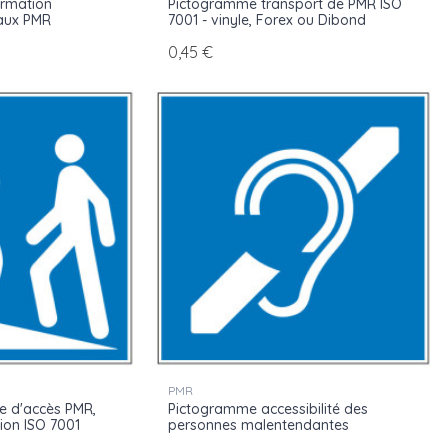
ormation
Pictogramme transport de PMR ISO
 aux PMR
7001 - vinyle, Forex ou Dibond
0,45 €
PMR
 d'accès PMR,
Pictogramme accessibilité des
ion ISO 7001
personnes malentendantes