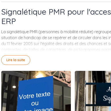
Signalétique PMR pour l'acces
ERP
La signalétique PMR (personnes à mobilité réduite) regroup
situation de handicap de se repérer et de circuler dans les im
du 11 février 2005 sur l'égalité des droits et des chances et 
contrastes, de tailles de caractères, de pictogrammes norm
La gamme Aluplex couvre les panneaux d'accès handicapé a
Lire la suite
directionnelles en relief, les supports avec braille réalisés s
guidage et l'alerte au sol. Les supports sont disponibles e
le niveau d'exposition. Pour les ERP soumis à agenda d'acces
global couvrant l'ensemble des supports nécessaires à la 
standards.
Pictogrammes ISO 7001 d'accès handicapé
Plaques en relief, braille sur étude
Bandes podotactiles de guidage et d'alerte