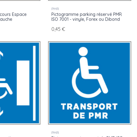
PMR
cours Espace
Pictogramme parking réservé PMR
gauche
ISO 7001 - vinyle, Forex ou Dibond
0,45 €
PMR