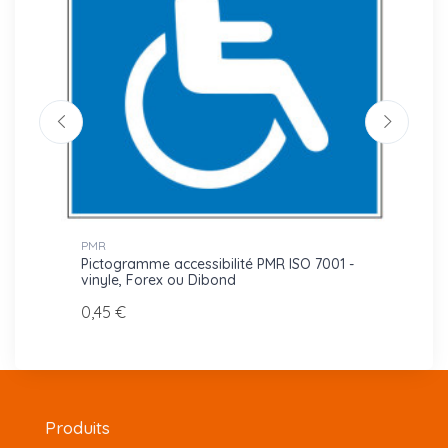
PMR
PMR
lité
Pictogramme accessibilité PMR ISO 7001 -
Picto
vinyle, Forex ou Dibond
malen
0,45 €
0,45 
Produits