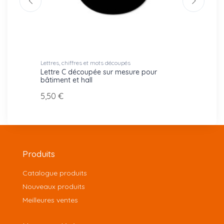
Lettres, chiffres et mots découpés
Lettres
Lettre C découpée sur mesure pour
Lettr
bâtiment et hall
bâtime
5,50 €
5,50 
Produits
Catalogue produits
Nouveaux produits
Meilleures ventes