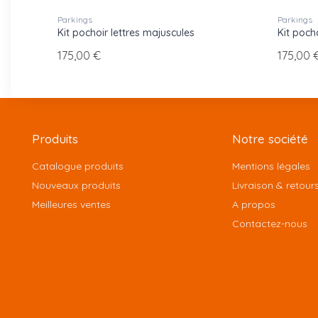
Parkings
Parkings
Kit pochoir lettres majuscules
Kit poch
175,00 €
175,00 
Produits
Notre société
Catalogue produits
Mentions légales
Nouveaux produits
Livraison & retour
Meilleures ventes
A propos
Contactez-nous