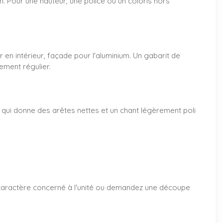
m. Pour une hauteur, une police ou un coloris hors
 en intérieur, façade pour l'aluminium. Un gabarit de
ement régulier.
, qui donne des arêtes nettes et un chant légèrement poli
e caractère concerné à l'unité ou demandez une découpe