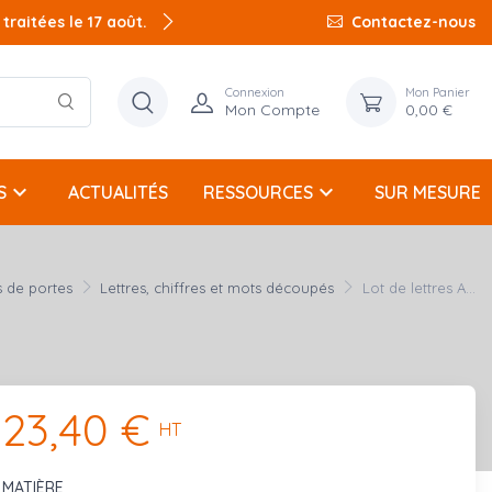
raitées le 17 août.
Contactez-nous
Connexion
Mon Panier
Mon Compte
0,00 €
keyboard_arrow_down
keyboard_arrow_down
S
ACTUALITÉS
RESSOURCES
SUR MESURE
 de portes
Lettres, chiffres et mots découpés
Lot de lettres A...
23,40 €
HT
MATIÈRE