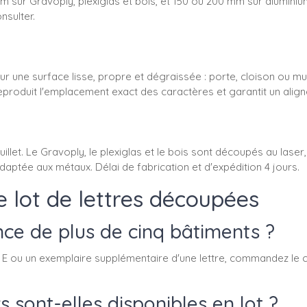
mm sur Gravoply, plexiglas et bois, et 150 ou 200 mm sur aluminiu
nsulter.
r une surface lisse, propre et dégraissée : porte, cloison ou mur
reproduit l'emplacement exact des caractères et garantit un align
llet. Le Gravoply, le plexiglas et le bois sont découpés au laser
daptée aux métaux. Délai de fabrication et d'expédition 4 jours.
e lot de lettres découpées
ence de plus de cinq bâtiments ?
à de E ou un exemplaire supplémentaire d'une lettre, commandez l
 sont-elles disponibles en lot ?