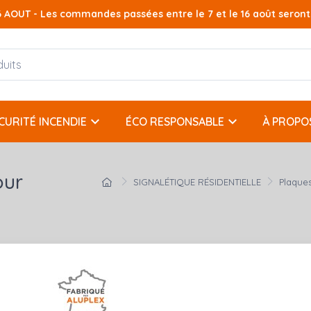
AOUT - Les commandes passées entre le 7 et le 16 août seront t
keyboard_arrow_down
keyboard_arrow_down
CURITÉ INCENDIE
ÉCO RESPONSABLE
À PROPO
our
SIGNALÉTIQUE RÉSIDENTIELLE
Plaques