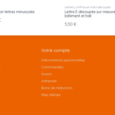
Lettres, chiffres et mots découpés
oir lettres minuscules
Lettre E découpée sur mesur
bâtiment et hall
€
5,50 €
Votre compte
Informations personnelles
s
Commandes
Avoirs
Adresses
Bons de réduction
Mes alertes