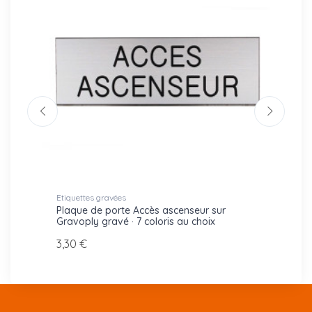
Etiquettes gravées
Pictog
es :
Plaque de porte Accès ascenseur sur
Picto
Gravoply gravé · 7 coloris au choix
Gravop
3,30 €
9,00 