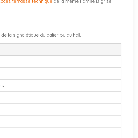
Accès terrasse technique
de la même Famille B grise
e la signalétique du palier ou du hall.
es