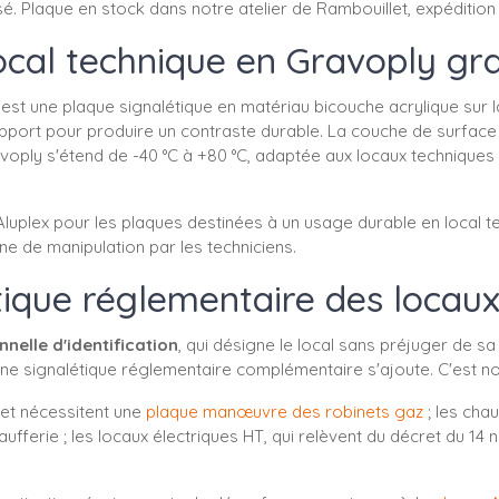
. Plaque en stock dans notre atelier de Rambouillet, expédition
ocal technique en Gravoply gr
st une plaque signalétique en matériau bicouche acrylique sur la
pport pour produire un contraste durable. La couche de surface
avoply s'étend de -40 °C à +80 °C, adaptée aux locaux techniques
lex pour les plaques destinées à un usage durable en local tech
one de manipulation par les techniciens.
tique réglementaire des locaux 
nnelle d'identification
, qui désigne le local sans préjuger de sa
ne signalétique réglementaire complémentaire s'ajoute. C'est n
8 et nécessitent une
plaque manœuvre des robinets gaz
; les chau
ferie ; les locaux électriques HT, qui relèvent du décret du 14 