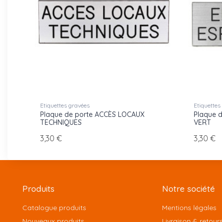
Etiquettes gravées
Etiquettes
Plaque de porte ACCÈS LOCAUX
Plaque 
TECHNIQUES
VERT
3,30 €
3,30 €
Produits
Notre société
Catalogue produits
Mentions légales
Nouveaux produits
Livraison & retour