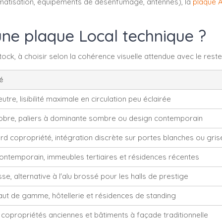
limatisation, équipements de désenfumage, antennes), la
plaque 
 une plaque Local technique ?
k, à choisir selon la cohérence visuelle attendue avec le reste d
é
utre, lisibilité maximale en circulation peu éclairée
sobre, paliers à dominante sombre ou design contemporain
rd copropriété, intégration discrète sur portes blanches ou gris
ontemporain, immeubles tertiaires et résidences récentes
se, alternative à l'alu brossé pour les halls de prestige
aut de gamme, hôtellerie et résidences de standing
 copropriétés anciennes et bâtiments à façade traditionnelle