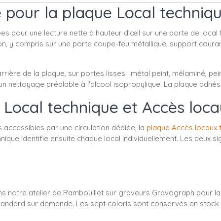
 pour la plaque Local techniqu
ées pour une lecture nette à hauteur d'œil sur une porte de loca
n, y compris sur une porte coupe-feu métallique, support courant
rière de la plaque, sur portes lisses : métal peint, mélaminé, pei
d'un nettoyage préalable à l'alcool isopropylique. La plaque adhé
 : Local technique et Accès loc
 accessibles par une circulation dédiée, la
plaque Accès locaux 
l technique identifie ensuite chaque local individuellement. Les 
ns notre atelier de Rambouillet sur graveurs Gravograph pour 
andard sur demande. Les sept coloris sont conservés en stock à 