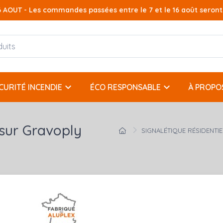
AOUT - Les commandes passées entre le 7 et le 16 août seront t
keyboard_arrow_down
keyboard_arrow_down
CURITÉ INCENDIE
ÉCO RESPONSABLE
À PROPO
 sur Gravoply
SIGNALÉTIQUE RÉSIDENTIE