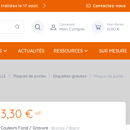
raitées le 17 août.
Contactez-nous
Connexion
Mon Panier
Mon Compte
0,00 €
keyboard_arrow_down
keyboard_arrow_down
S
ACTUALITÉS
RESSOURCES
SUR MESURE
LLE
Plaques de portes
Etiquettes gravées
Plaque de porte...
3,30 €
HT
Couleurs Fond / Gravure :
Bronze / Blanc