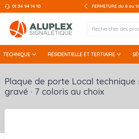
01 34 94 14 10
FERMETURE du 8 au 16 
keyboard_arrow_down
keyboard_arrow_down
TECHNIQUE
RÉSIDENTIELLE ET TERTIAIRE
SÉ
Plaque de porte Local technique
gravé · 7 coloris au choix