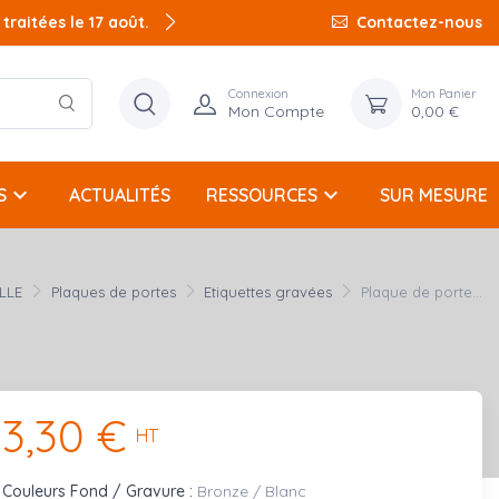
raitées le 17 août.
Contactez-nous
Connexion
Mon Panier
Mon Compte
0,00 €
keyboard_arrow_down
keyboard_arrow_down
S
ACTUALITÉS
RESSOURCES
SUR MESURE
LLE
Plaques de portes
Etiquettes gravées
Plaque de porte...
3,30 €
HT
Couleurs Fond / Gravure :
Bronze / Blanc