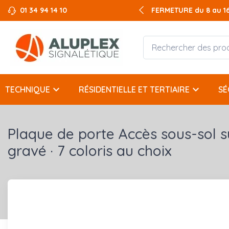
01 34 94 14 10
FERMETURE du 8 au 16 
keyboard_arrow_down
keyboard_arrow_down
TECHNIQUE
RÉSIDENTIELLE ET TERTIAIRE
SÉ
Plaque de porte Accès sous-sol 
gravé · 7 coloris au choix