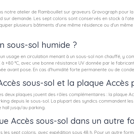
ns notre atelier de Rambouillet sur graveurs Gravograph pour l
 sur demande. Les sept coloris sont conservés en stock à l'ate
iper plusieurs bâtiments d'une même résidence ou d'un même bai
un sous-sol humide ?
n usage en circulation menant à un sous-sol non chauffé, y comp
 à +80 °C, avec une bonne résistance UV donnée par le fabricant.
hée avant pose. En cas d'humidité forte permanente ou de condens
Accès sous-sol et la plaque Accès
les deux plaques jouent des rôles complémentaires : la plaque A
parking depuis le sous-sol. La plupart des syndics commandent le
 hall jusqu'au parking.
e Accès sous-sol dans un autre f
s les sept coloris, avec expédition sous 48 h. Pour un autre for