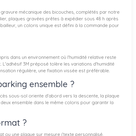
a gravure mécanique des bicouches, complétés par notre
lier, plaques gravées prêtes à expédier sous 48 h après
lleur, un coloris unique est défini à la commande pour
ris dans un environnement où l'humidité relative reste
 L'adhésif 3M préposé tolère les variations d'humidité
ation régulière, une fixation vissée est préférable.
 parking ensemble ?
ccès sous-sol oriente d'abord vers la descente, la plaque
s deux ensemble dans le même coloris pour garantir la
ormat ?
mat ou une plaque sur mesure (texte personnalisé,