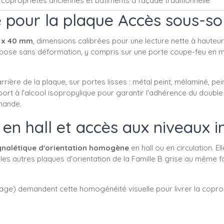
 copropriétés anciennes et bâtiments à façade traditionnelle
 pour la plaque Accès sous-sol
 x 40 mm
, dimensions calibrées pour une lecture nette à hauteur
e pose sans déformation, y compris sur une porte coupe-feu en m
rière de la plaque, sur portes lisses : métal peint, mélaminé, pe
ort à l'alcool isopropylique pour garantir l'adhérence du doubl
mande.
en hall et accès aux niveaux i
gnalétique d'orientation homogène
en hall ou en circulation.
 les autres plaques d'orientation de la Famille B grise au même 
fage) demandent cette homogénéité visuelle pour livrer la copro