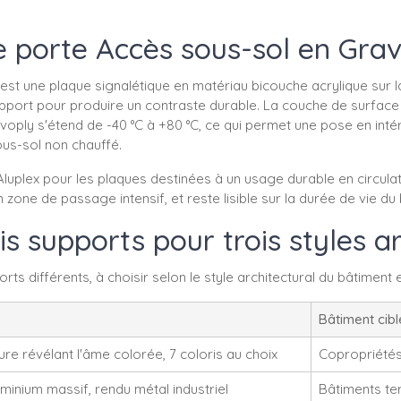
e porte Accès sous-sol en Gra
t une plaque signalétique en matériau bicouche acrylique sur l
pport pour produire un contraste durable. La couche de surface
avoply s'étend de -40 °C à +80 °C, ce qui permet une pose en int
ous-sol non chauffé.
lex pour les plaques destinées à un usage durable en circulation
n zone de passage intensif, et reste lisible sur la durée de vie du
is supports pour trois styles a
s différents, à choisir selon le style architectural du bâtiment e
Bâtiment cibl
re révélant l'âme colorée, 7 coloris au choix
Copropriétés 
minium massif, rendu métal industriel
Bâtiments te