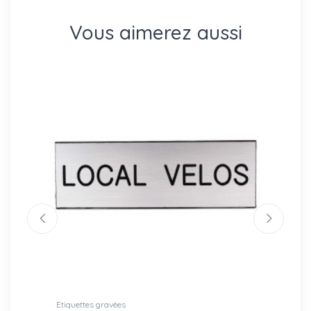
Vous aimerez aussi
Etiquettes gravées
Pictog