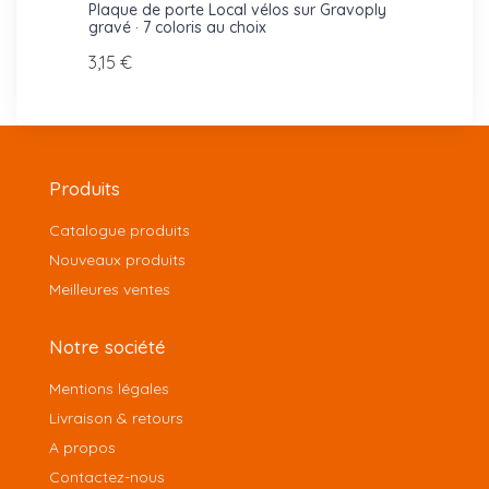
inium
Plaque de porte Local vélos sur Gravoply
Picto
gravé · 7 coloris au choix
bois o
3,15 €
9,00 
Produits
Catalogue produits
Nouveaux produits
Meilleures ventes
Notre société
Mentions légales
Livraison & retours
A propos
Contactez-nous