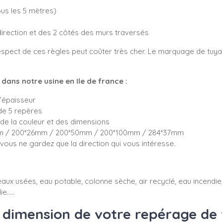
tous les 5 mètres)
direction et des 2 côtés des murs traversés
spect de ces règles peut coûter très cher. Le marquage de tuyau
ans notre usine en Ile de france :
d’épaisseur
de 5 repères
de la couleur et des dimensions
5mm / 200*26mm / 200*50mm / 200*100mm / 284*37mm
ous ne gardez que la direction qui vous intéresse.
aux usées, eau potable, colonne sèche, air recyclé, eau incendie, 
e.....
dimension de votre repérage de 