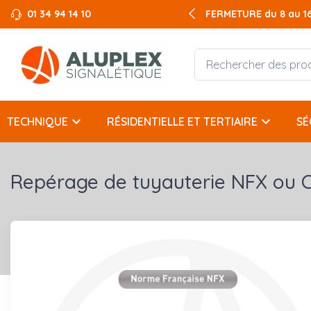
01 34 94 14 10
FERMETURE du 8 au 16 
keyboard_arrow_down
keyboard_arrow_down
TECHNIQUE
RÉSIDENTIELLE ET TERTIAIRE
SÉ
Repérage de tuyauterie NFX ou 