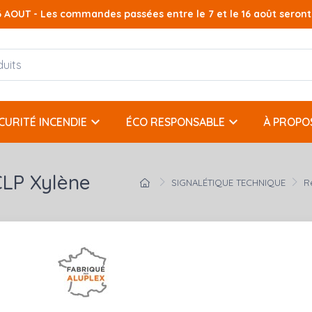
AOUT - Les commandes passées entre le 7 et le 16 août seront t
keyboard_arrow_down
keyboard_arrow_down
CURITÉ INCENDIE
ÉCO RESPONSABLE
À PROPO
CLP Xylène
SIGNALÉTIQUE TECHNIQUE
R