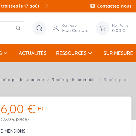
raitées le 17 août.
Contactez-nous
Connexion
Mon Panier
Mon Compte
0,00 €
keyboard_arrow_down
keyboard_arrow_down
S
ACTUALITÉS
RESSOURCES
SUR MESURE
epérages de tuyauterie
Repérage Inflammable
Repérage de...
6,00 €
HT
(0,60 € pièce)
DIMENSIONS :