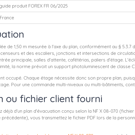
guide produit FOREX FR 06/2025
-France
uation
ée de 1,50 m mesurée à l'axe du plan, conformément au § 5.3.7 de
censeurs et des escaliers, jonctions et intersections de circulat
trée principale, salles d'attente, cafétérias, paliers d'étage. L'é
oximité, la norme prévoit un support photoluminescent de classe 
t occupé. Chaque étage nécessite donc son propre plan, puisque le
étage. Pour une commande multi-niveaux ou multi-bâtiments, conta
ou fichier client fourni
éjà d'un plan d'évacuation conçu selon la NF X 08-070 (fichier 
récédente), vous transmettez le fichier PDF lors de la personnal