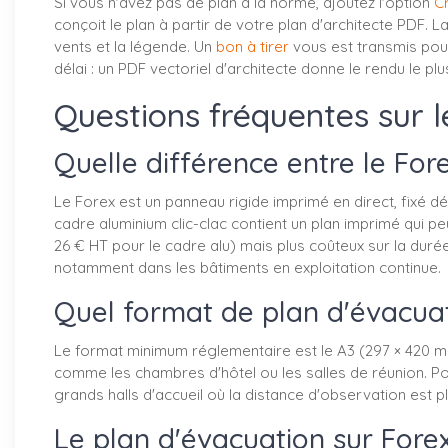
Si vous n'avez pas de plan à la norme, ajoutez l'option
C
conçoit le plan à partir de votre plan d'architecte PDF. L
vents et la légende. Un
bon à tirer
vous est transmis pour 
délai : un PDF vectoriel d'architecte donne le rendu le plu
Questions fréquentes sur l
Quelle différence entre le For
Le Forex est un panneau rigide imprimé en direct, fixé d
cadre aluminium clic-clac contient un plan imprimé qui 
26 € HT pour le cadre alu) mais plus coûteux sur la duré
notamment dans les bâtiments en exploitation continue.
Quel format de plan d'évacuat
Le format minimum réglementaire est le A3 (297 × 420 mm)
comme les chambres d'hôtel ou les salles de réunion. Pou
grands halls d'accueil où la distance d'observation est pl
Le plan d'évacuation sur Fore