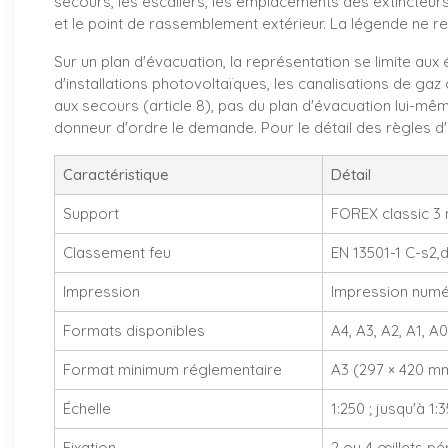
secours, les escaliers, les emplacements des extincteurs
et le point de rassemblement extérieur. La légende ne r
Sur un plan d'évacuation, la représentation se limite aux
d'installations photovoltaïques, les canalisations de gaz
aux secours (article 8), pas du plan d'évacuation lui-mê
donneur d'ordre le demande. Pour le détail des règles d
Caractéristique
Détail
Support
FOREX classic 3
Classement feu
EN 13501-1 C-s2,
Impression
Impression numér
Formats disponibles
A4, A3, A2, A1, A0
Format minimum réglementaire
A3 (297 × 420 mm)
Échelle
1:250 ; jusqu'à 1
Fixation
2 ou 4 œillets p