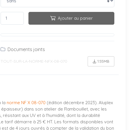
Ajouter au panier
Documents joints
TOUT-SUR-LA-NORME-NFX-08-070
1.55MB
n la
norme NF X 08-070
(édition décembre 2023). Aluplex
épaisseur) dans son atelier de Rambouillet, avec les
sistant aux UV et à l'humidité, dont la durabilité
 Le tarif démarre à 25 € HT. Les formats disponibles vont
i est de 4 jours ouvrés à compter de la validation du bon