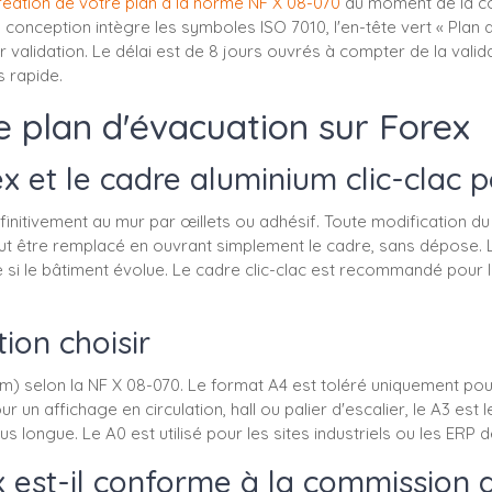
réation de votre plan à la norme NF X 08-070
au moment de la co
a conception intègre les symboles ISO 7010, l'en-tête vert « Plan d
validation. Le délai est de 8 jours ouvrés à compter de la validat
s rapide.
e plan d'évacuation sur Forex
ex et le cadre aluminium clic-clac 
éfinitivement au mur par œillets ou adhésif. Toute modification 
peut être remplacé en ouvrant simplement le cadre, sans dépose. 
e si le bâtiment évolue. Le cadre clic-clac est recommandé pour l
ion choisir
 selon la NF X 08-070. Le format A4 est toléré uniquement pour 
r un affichage en circulation, hall ou palier d'escalier, le A3 e
us longue. Le A0 est utilisé pour les sites industriels ou les ERP 
x est-il conforme à la commission d