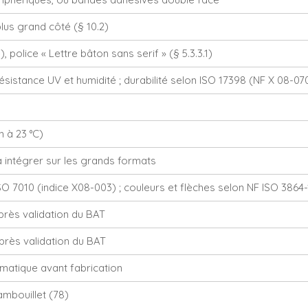
lus grand côté (§ 10.2)
 police « Lettre bâton sans serif » (§ 5.3.3.1)
sistance UV et humidité ; durabilité selon ISO 17398 (NF X 08-070,
h à 23 °C)
 intégrer sur les grands formats
 7010 (indice X08-003) ; couleurs et flèches selon NF ISO 3864-
près validation du BAT
près validation du BAT
ématique avant fabrication
ambouillet (78)