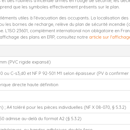
 et des robinets d'incendie armés en rouge de sécurité, les décle
eprend que les symboles effectivement présents sur le plan.
 éléments utiles à l'évacuation des occupants. La localisation de
 ou les bornes de recharge, relève du plan de sécurité incendie (a
me. L'ISO 23601, complément international non obligatoire en Fra
'affichage des plans en ERP, consultez notre
article sur l'affich
 mm (PVC rigide expansé)
d0 ou C-s3,d0 et NF P 92-501 M1 selon épaisseur (PV à confirme
ique directe haute définition
 ; A4 toléré pour les pièces individuelles (NF X 08-070, § 5.3.2)
:350 admise au-delà du format A2 (§ 5.3.2)
ériphériques, ou bandes adhésives double face