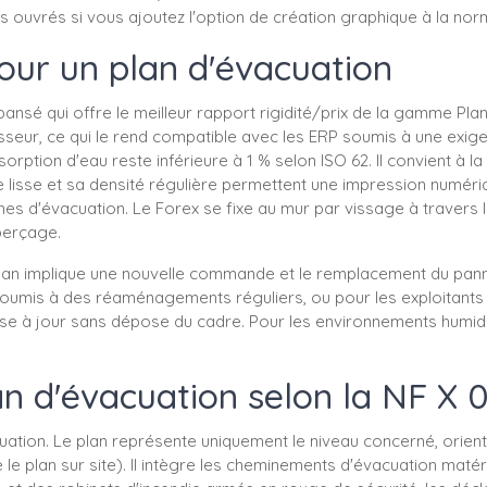
urs ouvrés si vous ajoutez l'option de création graphique à la no
pour un plan d'évacuation
sé qui offre le meilleur rapport rigidité/prix de la gamme Plans
isseur, ce qui le rend compatible avec les ERP soumis à une exig
ption d'eau reste inférieure à 1 % selon ISO 62. Il convient à la
face lisse et sa densité régulière permettent une impression numér
hes d'évacuation. Le Forex se fixe au mur par vissage à travers
perçage.
du plan implique une nouvelle commande et le remplacement du pa
 soumis à des réaménagements réguliers, ou pour les exploitants 
se à jour sans dépose du cadre. Pour les environnements humid
an d'évacuation selon la NF X 
uation. Le plan représente uniquement le niveau concerné, orien
e plan sur site). Il intègre les cheminements d'évacuation matéri