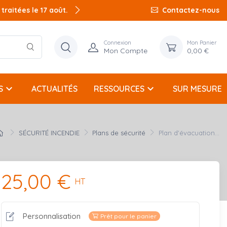
raitées le 17 août.
Contactez-nous
Connexion
Mon Panier
Mon Compte
0,00 €
keyboard_arrow_down
keyboard_arrow_down
S
ACTUALITÉS
RESSOURCES
SUR MESURE
SÉCURITÉ INCENDIE
Plans de sécurité
Plan d'évacuation...
25,00 €
HT
Personnalisation
Prêt pour le panier