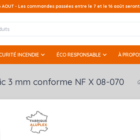
AOUT - Les commandes passées entre le 7 et le 16 août seront t
keyboard_arrow_down
keyboard_arrow_down
CURITÉ INCENDIE
ÉCO RESPONSABLE
À PROPO
ssic 3 mm conforme NF X 08-070