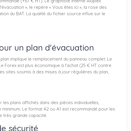
mmande (+67 € HT). Le graphiste interne Aluplex
'évacuation », le repère « Vous êtes ici », la rose des
ion du BAT. La qualité du fichier source influe sur le
pour un plan d'évacuation
du plan implique le remplacement du panneau complet. Le
Le Forex est plus économique à l'achat (25 € HT contre
es sites soumis à des mises à jour régulières du plan,
les plans affichés dans des pièces individuelles,
st le minimum. Le format A2 ou A1 est recommandé pour les
de très grande capacité.
e sécurité