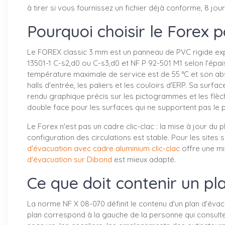
à tirer si vous fournissez un fichier déjà conforme, 8 jo
Pourquoi choisir le Forex 
Le FOREX classic 3 mm est un panneau de PVC rigide expan
13501-1 C-s2,d0 ou C-s3,d0 et NF P 92-501 M1 selon l'épa
température maximale de service est de 55 °C et son absor
halls d'entrée, les paliers et les couloirs d'ERP. Sa sur
rendu graphique précis sur les pictogrammes et les flèc
double face pour les surfaces qui ne supportent pas le 
Le Forex n'est pas un cadre clic-clac : la mise à jour 
configuration des circulations est stable. Pour les sites
d'évacuation avec cadre aluminium clic-clac
offre une mi
d'évacuation sur Dibond
est mieux adapté.
Ce que doit contenir un pl
La norme NF X 08-070 définit le contenu d'un plan d'évac
plan correspond à la gauche de la personne qui consulte l