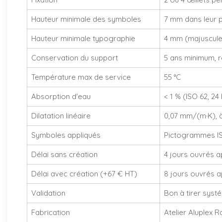
Hauteur minimale des symboles
7 mm dans leur p
Hauteur minimale typographie
4 mm (majuscule),
Conservation du support
5 ans minimum, ré
Température max de service
55 °C
Absorption d'eau
< 1 % (ISO 62, 24 
Dilatation linéaire
0,07 mm/(m·K), à
Symboles appliqués
Pictogrammes ISO
Délai sans création
4 jours ouvrés a
Délai avec création (+67 € HT)
8 jours ouvrés a
Validation
Bon à tirer syst
Fabrication
Atelier Aluplex R