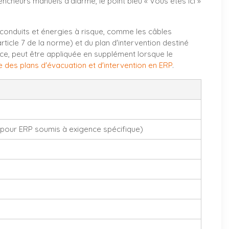
ncheurs manuels d'alarme, le point bleu « Vous êtes ici »
s conduits et énergies à risque, comme les câbles
rticle 7 de la norme) et du plan d'intervention destiné
nce, peut être appliquée en supplément lorsque le
age des plans d'évacuation et d'intervention en ERP
.
r pour ERP soumis à exigence spécifique)