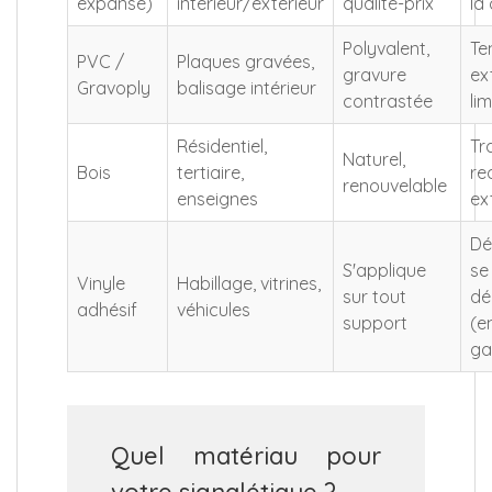
expansé)
intérieur/extérieur
qualité-prix
la
Polyvalent,
Te
PVC /
Plaques gravées,
gravure
ex
Gravoply
balisage intérieur
contrastée
li
Résidentiel,
Tr
Naturel,
Bois
tertiaire,
re
renouvelable
enseignes
ex
Dé
S'applique
se
Vinyle
Habillage, vitrines,
sur tout
dé
adhésif
véhicules
support
(e
g
Quel matériau pour