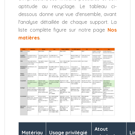
aptitude au recyclage. Le tableau ci-
dessous donne une vue d'ensemble, avant
l'analyse détaillée de chaque support. La
liste complète figure sur notre page
Nos
matières
.
Atout
Matériau
Usage privilégié
Li