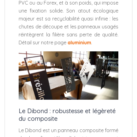
PVC ou au Forex, et à son poids, qui impose
une fixation solide. Son atout écologique
majeur est sa recyclabilité quasi infinie : les
chutes de découpe et les panneaux usagés
réintègrent la filière sans perte de qualité.
Détail sur notre page
aluminium
.
Le Dibond : robustesse et légèreté
du composite
Le Dibond est un panneau composite formé