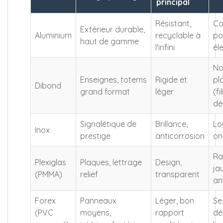
principal
Résistant,
Co
Extérieur durable,
Aluminium
recyclable à
po
haut de gamme
l'infini
él
No
Enseignes, totems
Rigide et
pl
Dibond
grand format
léger
(fi
dé
Signalétique de
Brillance,
Lo
Inox
prestige
anticorrosion
on
Ra
Plexiglas
Plaques, lettrage
Design,
ja
(PMMA)
relief
transparent
an
Forex
Panneaux
Léger, bon
Se
(PVC
moyens,
rapport
dé