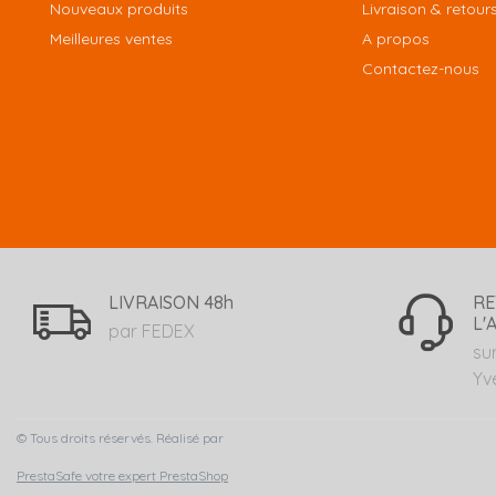
Nouveaux produits
Livraison & retour
Meilleures ventes
A propos
Contactez-nous
LIVRAISON 48h
RE
L'
par FEDEX
su
Yv
© Tous droits réservés. Réalisé par
PrestaSafe votre expert PrestaShop