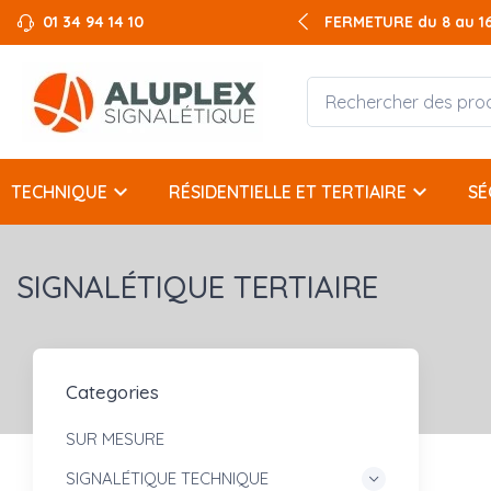
01 34 94 14 10
FERMETURE du 8 au 16 
keyboard_arrow_down
keyboard_arrow_down
TECHNIQUE
RÉSIDENTIELLE ET TERTIAIRE
SÉ
SIGNALÉTIQUE TERTIAIRE
Categories
SUR MESURE
SIGNALÉTIQUE TECHNIQUE