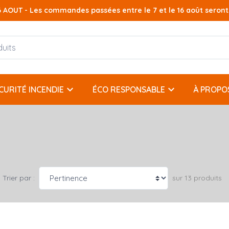
AOUT - Les commandes passées entre le 7 et le 16 août seront t
keyboard_arrow_down
keyboard_arrow_down
CURITÉ INCENDIE
ÉCO RESPONSABLE
À PROPO
sur 13 produits
Trier par :