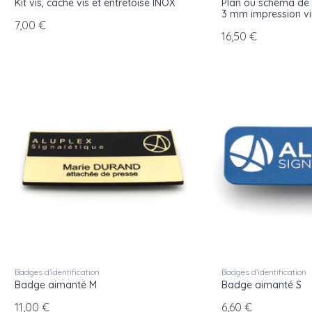
Kit vis, cache vis et entretoise INOX
Plan ou schéma de 
3 mm impression vi
7,00 €
16,50 €
Badges d’identification
Badges d’identification
Badge aimanté M
Badge aimanté S
11,00 €
6,60 €