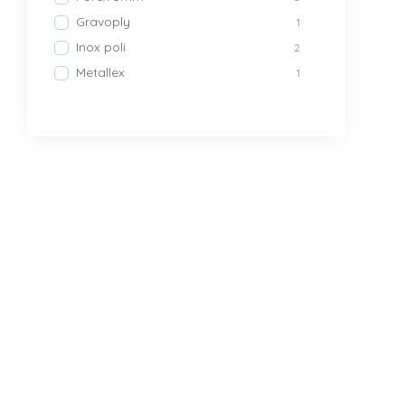
Gravoply
1
Inox poli
2
Metallex
1