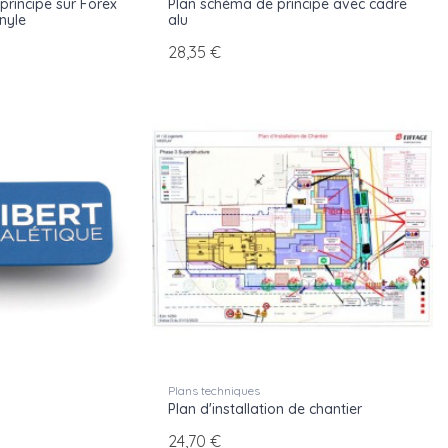
principe sur Forex
Plan schéma de principe avec cadre
nyle
alu
28,35 €
Plans techniques
Plan d'installation de chantier
24,70 €