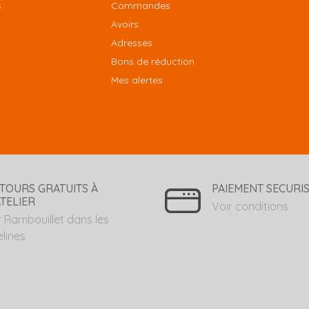
s
Commandes
Avoirs
Adresses
Bons de réduction
Mes alertes
TOURS GRATUITS À
PAIEMENT SECURI
ATELIER
Voir conditions
r Rambouillet dans les
elines