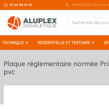
01 34 94 14 10
FERMETURE du 8 au 16 
keyboard_arrow_down
keyboard_arrow_down
TECHNIQUE
RÉSIDENTIELLE ET TERTIAIRE
SÉ
Plaque réglementaire normée Pri
pvc