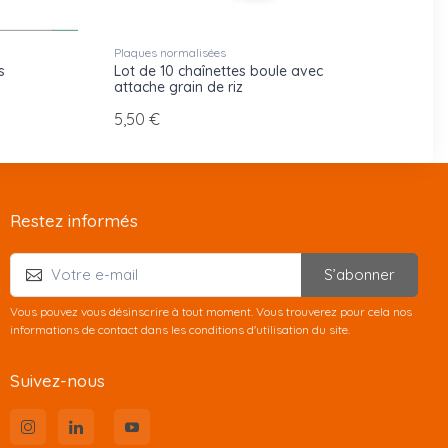
Plaques normalisées
s
Lot de 10 chaînettes boule avec
attache grain de riz
5,50 €
Restez informés
S’abonner
Vous pouvez vous désinscrire à tout moment. Vous trouverez pour cela nos
informations de contact dans les conditions d'utilisation du site.
Suivez-nous