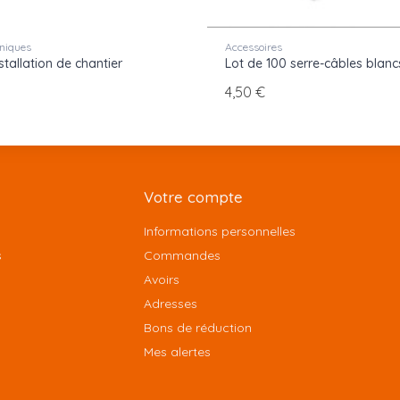
niques
Accessoires
stallation de chantier
Lot de 100 serre-câbles blanc
4,50 €
Votre compte
Informations personnelles
s
Commandes
Avoirs
Adresses
Bons de réduction
Mes alertes