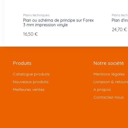
Plans techniques
Plans tech
Plan ou schéma de principe sur Forex
Plan d'in
3 mm impression vinyle
24,70 €
16,50 €
Produits
Notre société
Catalogue produits
Mentions légales
Nouveaux produits
Livraison & retour
Meilleures ventes
A propos
Contactez-nous