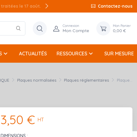
raitées le 17 août.
Contactez-nous
Connexion
Mon Panier
Mon Compte
0,00 €
keyboard_arrow_down
keyboard_arrow_down
S
ACTUALITÉS
RESSOURCES
SUR MESURE
NIQUE
Plaques normalisées
Plaques réglementaires
Plaque...
3,50 €
HT
DIMENSIONS :