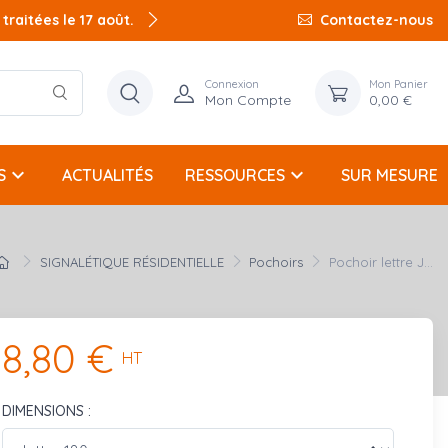
raitées le 17 août.
raitées le 17 août.
Contactez-nous
Connexion
Mon Panier
Mon Compte
0,00 €
keyboard_arrow_down
keyboard_arrow_down
S
ACTUALITÉS
RESSOURCES
SUR MESURE
SIGNALÉTIQUE RÉSIDENTIELLE
Pochoirs
Pochoir lettre J...
8,80 €
HT
DIMENSIONS :