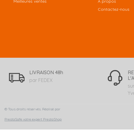
Meilleures ventes
A propos
Contactez-nous
LIVRAISON 48h
RE
L'
par FEDEX
su
Yv
© Tous droits réservés. Réalisé par
PrestaSafe votre expert PrestaShop