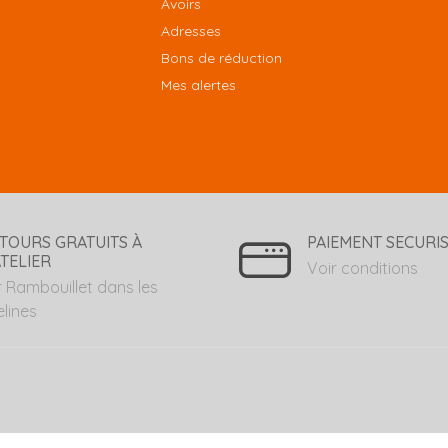
Avoirs
Adresses
Bons de réduction
Mes alertes
TOURS GRATUITS À
PAIEMENT SECURI
ATELIER
Voir conditions
r Rambouillet dans les
elines