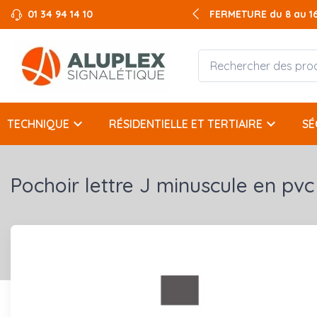
01 34 94 14 10
FERMETURE du 8 au 16 
FERMETURE du 8 au 16 
keyboard_arrow_down
keyboard_arrow_down
TECHNIQUE
RÉSIDENTIELLE ET TERTIAIRE
SÉ
Pochoir lettre J minuscule en pvc