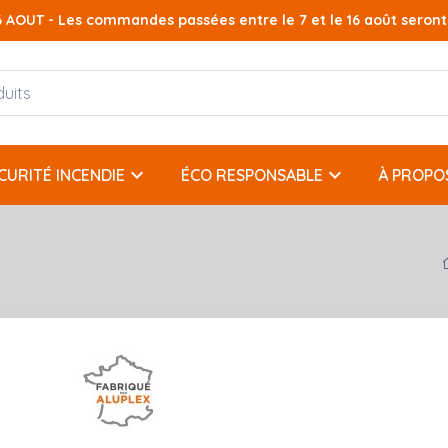
AOUT - Les commandes passées entre le 7 et le 16 août seront t
AOUT - Les commandes passées entre le 7 et le 16 août seront t
keyboard_arrow_down
keyboard_arrow_down
CURITÉ INCENDIE
ÉCO RESPONSABLE
À PROPO