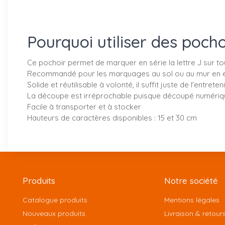
Pourquoi utiliser des poc
Ce pochoir permet de marquer en série la lettre J sur t
Recommandé pour les marquages au sol ou au mur en exté
Solide et réutilisable à volonté, il suffit juste de l'entr
La découpe est irréprochable puisque découpé numéri
Facile à transporter et à stocker
Hauteurs de caractères disponibles : 15 et 30 cm
Produits
Notre société
Catalogue produits
Mentions légales
Nouveaux produits
Livraison & retour