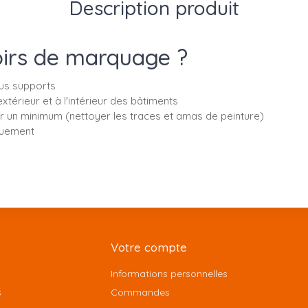
Description produit
hoirs de marquage ?
ous supports
rieur et à l'intérieur des bâtiments
etenir un minimum (nettoyer les traces et amas de peinture)
quement
Votre compte
Informations personnelles
s
Commandes