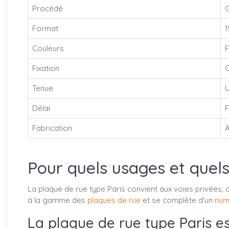
Procédé
G
Format
1
Couleurs
F
Fixation
C
Tenue
U
Délai
F
Fabrication
A
Pour quels usages et quels 
La plaque de rue type Paris convient aux voies privées, 
à la gamme des
plaques de rue
et se complète d'un
num
La plaque de rue type Paris est