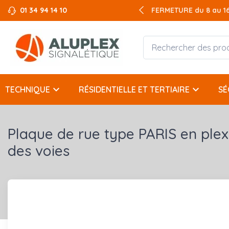
01 34 94 14 10
FERMETURE du 8 au 16 
keyboard_arrow_down
keyboard_arrow_down
TECHNIQUE
RÉSIDENTIELLE ET TERTIAIRE
SÉ
Plaque de rue type PARIS en plex
des voies