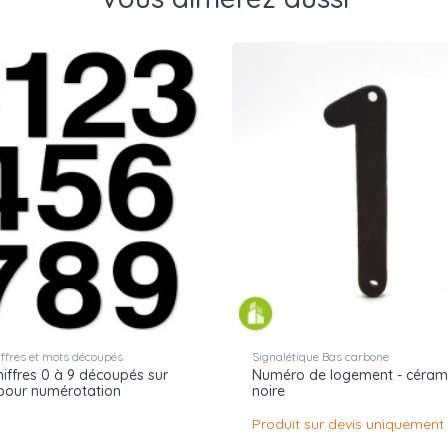
hiffres et mots découpés
Signalétique Bas carbone
hiffres 0 à 9 découpés sur
Numéro de logement - céram
pour numérotation
noire
Produit sur devis uniquement