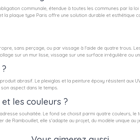
bligation communale, étendue à toutes les communes par la loi 3
, et la plaque type Paris offre une solution durable et esthétiq
ropre, sans perçage, ou par vissage à l'aide de quatre trous. Le
ollage sur un mur lisse, vissage sur une surface irrégulière ou u
 ?
produit abrasif. Le plexiglas et la peinture époxy résistent aux U
er son aspect dans le temps.
 et les couleurs ?
adresse souhaitée. Le fond se choisit parmi quatre couleurs, le t
r de Rambouillet, elle s'adapte au projet, du modèle unique au j
Vous aimerez aussi