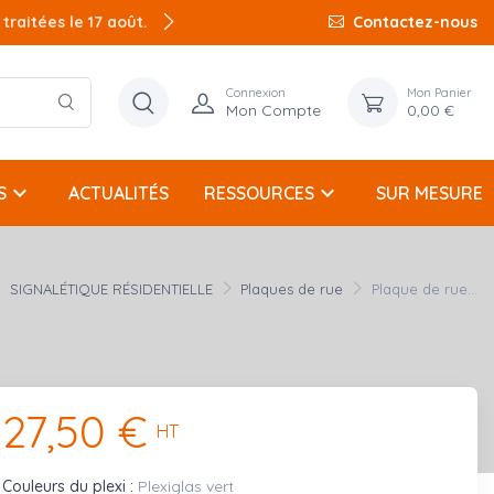
raitées le 17 août.
Contactez-nous
Connexion
Mon Panier
Mon Compte
0,00 €
keyboard_arrow_down
keyboard_arrow_down
S
ACTUALITÉS
RESSOURCES
SUR MESURE
SIGNALÉTIQUE RÉSIDENTIELLE
Plaques de rue
Plaque de rue...
27,50 €
HT
Couleurs du plexi :
Plexiglas vert