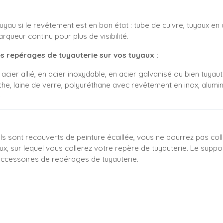
yau si le revêtement est en bon état : tube de cuivre, tuyaux en 
ueur continu pour plus de visibilité.
s repérages de tuyauterie sur vos tuyaux :
acier allié, en acier inoxydable, en acier galvanisé ou bien tuyaute
che, laine de verre, polyuréthane avec revêtement en inox, alumi
e
 s'ils sont recouverts de peinture écaillée, vous ne pourrez pas c
ux, sur lequel vous collerez votre repère de tuyauterie. Le suppo
ccessoires de repérages de tuyauterie.