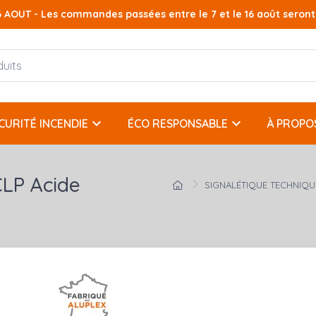
AOUT - Les commandes passées entre le 7 et le 16 août seront t
keyboard_arrow_down
keyboard_arrow_down
CURITÉ INCENDIE
ÉCO RESPONSABLE
À PROPO
CLP Acide
SIGNALÉTIQUE TECHNIQU