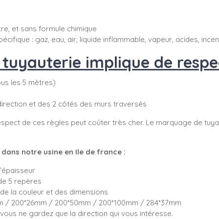
ttre, et sans formule chimique
pécifique : gaz, eau, air, liquide inflammable, vapeur, acides, ince
uyauterie implique de respec
tous les 5 mètres)
direction et des 2 côtés des murs traversés
spect de ces règles peut coûter très cher. Le marquage de tuyau
ans notre usine en Ile de france :
d’épaisseur
de 5 repères
de la couleur et des dimensions
5mm / 200*26mm / 200*50mm / 200*100mm / 284*37mm
ous ne gardez que la direction qui vous intéresse.