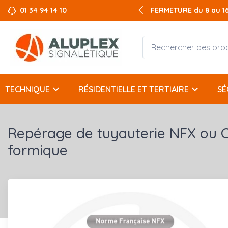
01 34 94 14 10
FERMETURE du 8 au 16 
keyboard_arrow_down
keyboard_arrow_down
TECHNIQUE
RÉSIDENTIELLE ET TERTIAIRE
SÉ
Repérage de tuyauterie NFX ou 
formique