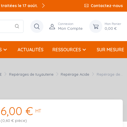
raitées le 17 août.
Contactez-nous
Connexion
Mon Panier
Mon Compte
0,00 €
keyboard_arrow_down
keyboard_arrow_down
S
ACTUALITÉS
RESSOURCES
SUR MESURE
E
Repérages de tuyauterie
Repérage Acide
Repérage de...
6,00 €
HT
(0,60 € pièce)