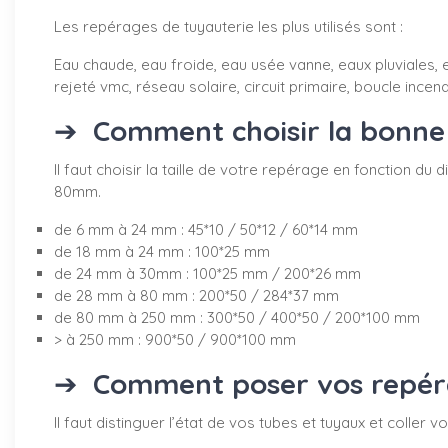
Les repérages de tuyauterie les plus utilisés sont :
Eau chaude, eau froide, eau usée vanne, eaux pluviales, e
rejeté vmc, réseau solaire, circuit primaire, boucle incendi
➔
Comment choisir la bonne 
Il faut choisir la taille de votre repérage en fonction 
80mm.
de 6 mm à 24 mm : 45*10 / 50*12 / 60*14 mm
de 18 mm à 24 mm : 100*25 mm
de 24 mm à 30mm : 100*25 mm / 200*26 mm
de 28 mm à 80 mm : 200*50 / 284*37 mm
de 80 mm à 250 mm : 300*50 / 400*50 / 200*100 mm
> à 250 mm : 900*50 / 900*100 mm
➔
Comment poser vos repérag
Il faut distinguer l’état de vos tubes et tuyaux et coller