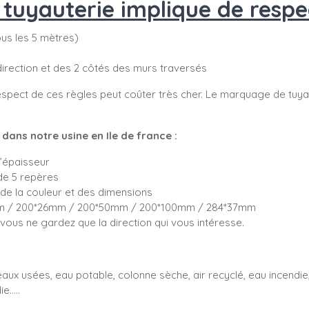
uyauterie implique de respec
tous les 5 mètres)
direction et des 2 côtés des murs traversés
spect de ces règles peut coûter très cher. Le marquage de tuyau
ans notre usine en Ile de france :
d’épaisseur
de 5 repères
de la couleur et des dimensions
5mm / 200*26mm / 200*50mm / 200*100mm / 284*37mm
ous ne gardez que la direction qui vous intéresse.
aux usées, eau potable, colonne sèche, air recyclé, eau incendie, 
e.....