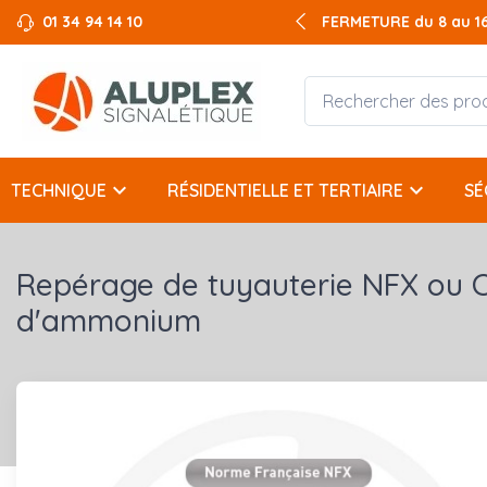
01 34 94 14 10
FERMETURE du 8 au 16 
keyboard_arrow_down
keyboard_arrow_down
TECHNIQUE
RÉSIDENTIELLE ET TERTIAIRE
SÉ
Repérage de tuyauterie NFX ou 
d'ammonium