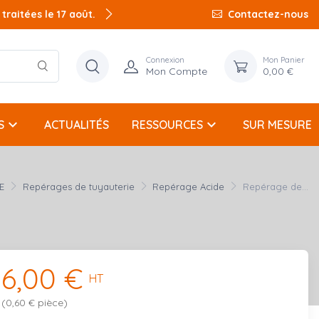
raitées le 17 août.
Contactez-nous
Connexion
Mon Panier
Mon Compte
0,00 €
keyboard_arrow_down
keyboard_arrow_down
S
ACTUALITÉS
RESSOURCES
SUR MESURE
E
Repérages de tuyauterie
Repérage Acide
Repérage de...
6,00 €
HT
(0,60 € pièce)