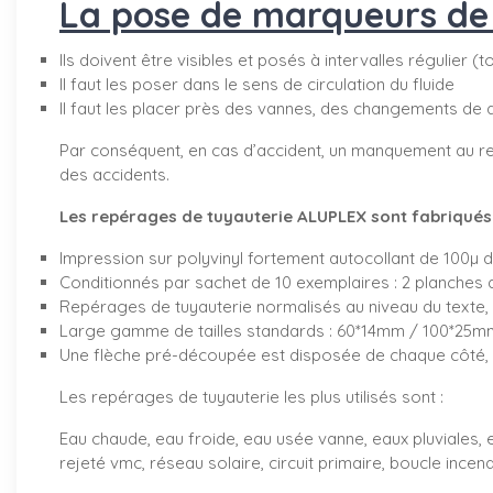
La pose de marqueurs de t
Ils doivent être visibles et posés à intervalles régulier (
Il faut les poser dans le sens de circulation du fluide
Il faut les placer près des vannes, des changements de 
Par conséquent, en cas d’accident, un manquement au re
des accidents.
Les repérages de tuyauterie ALUPLEX sont fabriqués d
Impression sur polyvinyl fortement autocollant de 100µ 
Conditionnés par sachet de 10 exemplaires : 2 planches 
Repérages de tuyauterie normalisés au niveau du texte, 
Large gamme de tailles standards : 60*14mm / 100*2
Une flèche pré-découpée est disposée de chaque côté, v
Les repérages de tuyauterie les plus utilisés sont :
Eau chaude, eau froide, eau usée vanne, eaux pluviales, e
rejeté vmc, réseau solaire, circuit primaire, boucle incendi