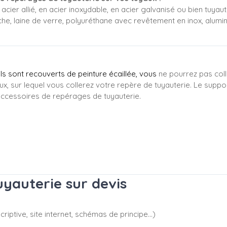
acier allié, en acier inoxydable, en acier galvanisé ou bien tuyaute
che, laine de verre, polyuréthane avec revêtement en inox, alumi
e
'ils sont recouverts de peinture écaillée, vous
ne pourrez pas coll
ux, sur lequel vous collerez votre repère de tuyauterie. Le suppo
ccessoires de repérages de tuyauterie.
yauterie sur devis
riptive, site internet, schémas de principe…)