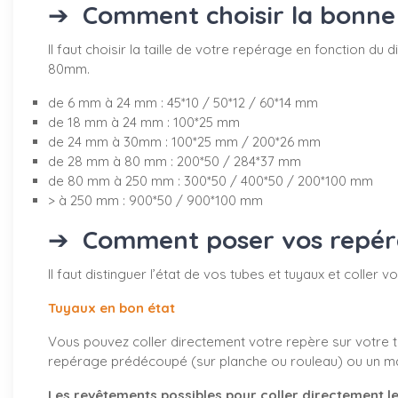
➔
Comment choisir la bonne 
Il faut choisir la taille de votre repérage en fonction 
80mm.
de 6 mm à 24 mm : 45*10 / 50*12 / 60*14 mm
de 18 mm à 24 mm : 100*25 mm
de 24 mm à 30mm : 100*25 mm / 200*26 mm
de 28 mm à 80 mm : 200*50 / 284*37 mm
de 80 mm à 250 mm : 300*50 / 400*50 / 200*100 mm
> à 250 mm : 900*50 / 900*100 mm
➔
Comment poser vos repérag
Il faut distinguer l’état de vos tubes et tuyaux et coller
Tuyaux en bon état
Vous pouvez coller directement votre repère sur votre tu
repérage prédécoupé (sur planche ou rouleau) ou un marq
Les revêtements possibles pour coller directement le