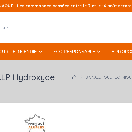
AOUT - Les commandes passées entre le 7 et le 16 août seront t
keyboard_arrow_down
keyboard_arrow_down
CURITÉ INCENDIE
ÉCO RESPONSABLE
À PROPO
CLP Hydroxyde
SIGNALÉTIQUE TECHNIQU