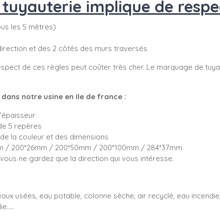
uyauterie implique de respec
tous les 5 mètres)
direction et des 2 côtés des murs traversés
spect de ces règles peut coûter très cher. Le marquage de tuyau
ans notre usine en Ile de france :
d’épaisseur
de 5 repères
de la couleur et des dimensions
5mm / 200*26mm / 200*50mm / 200*100mm / 284*37mm
ous ne gardez que la direction qui vous intéresse.
aux usées, eau potable, colonne sèche, air recyclé, eau incendie, 
e.....