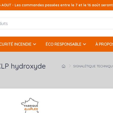
AOUT - Les commandes passées entre le 7 et le 16 août seront t
keyboard_arrow_down
keyboard_arrow_down
CURITÉ INCENDIE
ÉCO RESPONSABLE
À PROPO
CLP hydroxyde
SIGNALÉTIQUE TECHNIQU