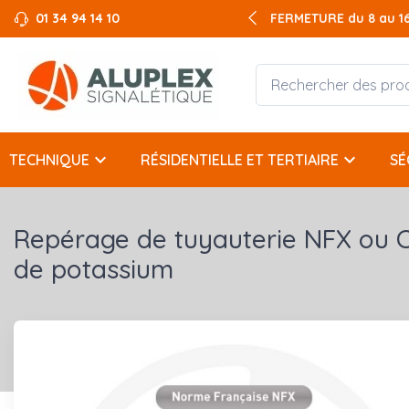
01 34 94 14 10
FERMETURE du 8 au 16 
keyboard_arrow_down
keyboard_arrow_down
TECHNIQUE
RÉSIDENTIELLE ET TERTIAIRE
SÉ
Repérage de tuyauterie NFX ou 
de potassium