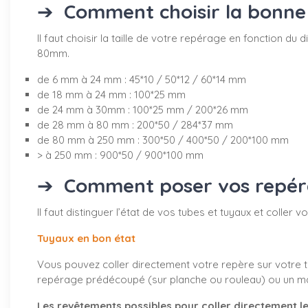
➔
Comment choisir la bonne 
Il faut choisir la taille de votre repérage en fonction 
80mm.
de 6 mm à 24 mm : 45*10 / 50*12 / 60*14 mm
de 18 mm à 24 mm : 100*25 mm
de 24 mm à 30mm : 100*25 mm / 200*26 mm
de 28 mm à 80 mm : 200*50 / 284*37 mm
de 80 mm à 250 mm : 300*50 / 400*50 / 200*100 mm
> à 250 mm : 900*50 / 900*100 mm
➔
Comment poser vos repérag
Il faut distinguer l’état de vos tubes et tuyaux et coller
Tuyaux en bon état
Vous pouvez coller directement votre repère sur votre tu
repérage prédécoupé (sur planche ou rouleau) ou un marq
Les revêtements possibles pour coller directement le