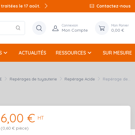
raitées le 17 août.
Contactez-nous
Connexion
Mon Panier
Mon Compte
0,00 €
keyboard_arrow_down
keyboard_arrow_down
S
ACTUALITÉS
RESSOURCES
SUR MESURE
E
Repérages de tuyauterie
Repérage Acide
Repérage de...
6,00 €
HT
(0,60 € pièce)