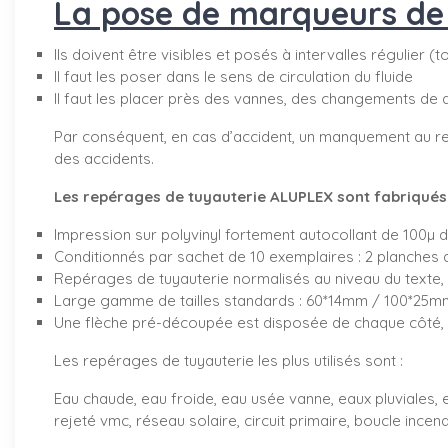
La pose de marqueurs de t
Ils doivent être visibles et posés à intervalles régulier (
Il faut les poser dans le sens de circulation du fluide
Il faut les placer près des vannes, des changements de 
Par conséquent, en cas d’accident, un manquement au re
des accidents.
Les repérages de tuyauterie ALUPLEX sont fabriqués d
Impression sur polyvinyl fortement autocollant de 100µ 
Conditionnés par sachet de 10 exemplaires : 2 planches 
Repérages de tuyauterie normalisés au niveau du texte, 
Large gamme de tailles standards : 60*14mm / 100*2
Une flèche pré-découpée est disposée de chaque côté, v
Les repérages de tuyauterie les plus utilisés sont :
Eau chaude, eau froide, eau usée vanne, eaux pluviales, e
rejeté vmc, réseau solaire, circuit primaire, boucle incendi