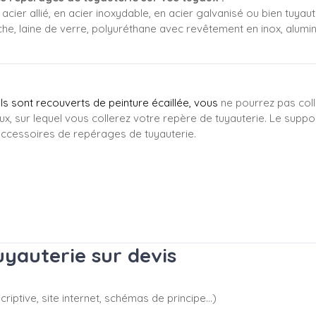
acier allié, en acier inoxydable, en acier galvanisé ou bien tuyaute
che, laine de verre, polyuréthane avec revêtement en inox, alumi
e
'ils sont recouverts de peinture écaillée, vous
ne pourrez pas coll
ux, sur lequel vous collerez votre repère de tuyauterie. Le suppo
ccessoires de repérages de tuyauterie.
yauterie sur devis
riptive, site internet, schémas de principe…)