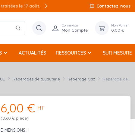
raitées le 17 août.
Contactez-nous
Connexion
Mon Panier
Mon Compte
0,00 €
keyboard_arrow_down
keyboard_arrow_down
S
ACTUALITÉS
RESSOURCES
SUR MESURE
QUE
Repérages de tuyauterie
Repérage Gaz
Repérage de...
6,00 €
HT
(0,60 € pièce)
DIMENSIONS :