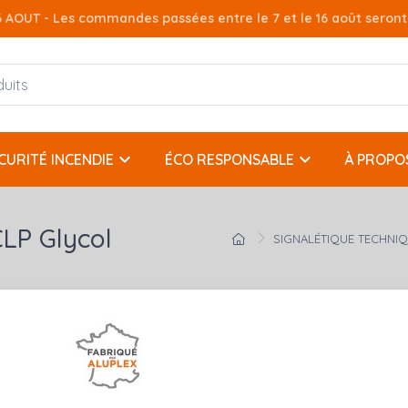
AOUT - Les commandes passées entre le 7 et le 16 août seront t
keyboard_arrow_down
keyboard_arrow_down
CURITÉ INCENDIE
ÉCO RESPONSABLE
À PROPO
LP Glycol
SIGNALÉTIQUE TECHNI