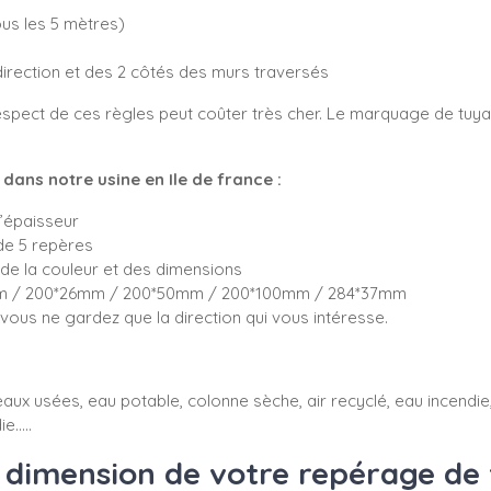
tous les 5 mètres)
direction et des 2 côtés des murs traversés
spect de ces règles peut coûter très cher. Le marquage de tuyau
ans notre usine en Ile de france :
d’épaisseur
de 5 repères
de la couleur et des dimensions
5mm / 200*26mm / 200*50mm / 200*100mm / 284*37mm
ous ne gardez que la direction qui vous intéresse.
aux usées, eau potable, colonne sèche, air recyclé, eau incendie, 
e.....
dimension de votre repérage de 