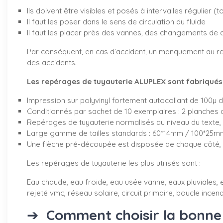
Ils doivent être visibles et posés à intervalles régulier (
Il faut les poser dans le sens de circulation du fluide
Il faut les placer près des vannes, des changements de 
Par conséquent, en cas d’accident, un manquement au re
des accidents.
Les repérages de tuyauterie ALUPLEX sont fabriqués d
Impression sur polyvinyl fortement autocollant de 100µ 
Conditionnés par sachet de 10 exemplaires : 2 planches 
Repérages de tuyauterie normalisés au niveau du texte, 
Large gamme de tailles standards : 60*14mm / 100*2
Une flèche pré-découpée est disposée de chaque côté, v
Les repérages de tuyauterie les plus utilisés sont :
Eau chaude, eau froide, eau usée vanne, eaux pluviales, e
rejeté vmc, réseau solaire, circuit primaire, boucle incendi
➔
Comment choisir la bonne 