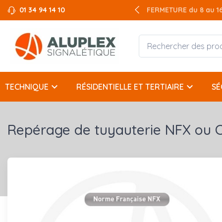
01 34 94 14 10
FERMETURE du 8 au 16 
keyboard_arrow_down
keyboard_arrow_down
TECHNIQUE
RÉSIDENTIELLE ET TERTIAIRE
SÉ
Repérage de tuyauterie NFX ou C