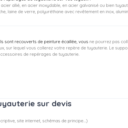
acier allié, en acier inoxydable, en acier galvanisé ou bien tuyaute
che, laine de verre, polyuréthane avec revêtement en inox, alumi
e
'ils sont recouverts de peinture écaillée, vous
ne pourrez pas coll
ux, sur lequel vous collerez votre repère de tuyauterie. Le suppo
ccessoires de repérages de tuyauterie.
yauterie sur devis
riptive, site internet, schémas de principe…)