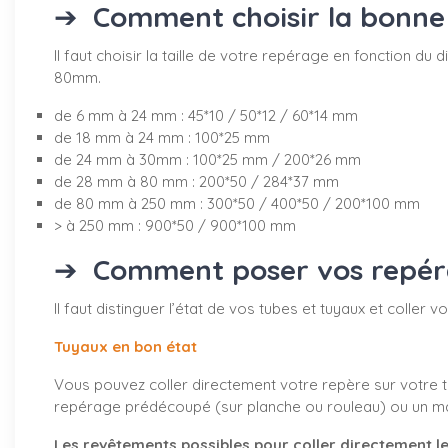
➔
Comment choisir la bonne 
Il faut choisir la taille de votre repérage en fonction 
80mm.
de 6 mm à 24 mm : 45*10 / 50*12 / 60*14 mm
de 18 mm à 24 mm : 100*25 mm
de 24 mm à 30mm : 100*25 mm / 200*26 mm
de 28 mm à 80 mm : 200*50 / 284*37 mm
de 80 mm à 250 mm : 300*50 / 400*50 / 200*100 mm
> à 250 mm : 900*50 / 900*100 mm
➔
Comment poser vos repérag
Il faut distinguer l’état de vos tubes et tuyaux et coller
Tuyaux en bon état
Vous pouvez coller directement votre repère sur votre tu
repérage prédécoupé (sur planche ou rouleau) ou un marq
Les revêtements possibles pour coller directement le