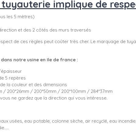
uyauterie implique de respec
tous les 5 mètres)
direction et des 2 côtés des murs traversés
spect de ces règles peut coûter très cher. Le marquage de tuyau
ans notre usine en Ile de france :
d’épaisseur
de 5 repères
de la couleur et des dimensions
5mm / 200*26mm / 200*50mm / 200*100mm / 284*37mm
ous ne gardez que la direction qui vous intéresse.
aux usées, eau potable, colonne sèche, air recyclé, eau incendie, 
e.....