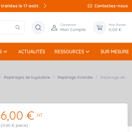
raitées le 17 août.
Contactez-nous
Connexion
Mon Panier
Mon Compte
0,00 €
keyboard_arrow_down
keyboard_arrow_down
S
ACTUALITÉS
RESSOURCES
SUR MESURE
Repérages de tuyauterie
Repérage Incendie
Repérage de...
6,00 €
HT
(0,60 € pièce)