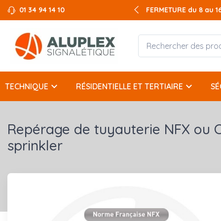
01 34 94 14 10
FERMETURE du 8 au 16 
keyboard_arrow_down
keyboard_arrow_down
TECHNIQUE
RÉSIDENTIELLE ET TERTIAIRE
SÉ
Repérage de tuyauterie NFX ou 
sprinkler