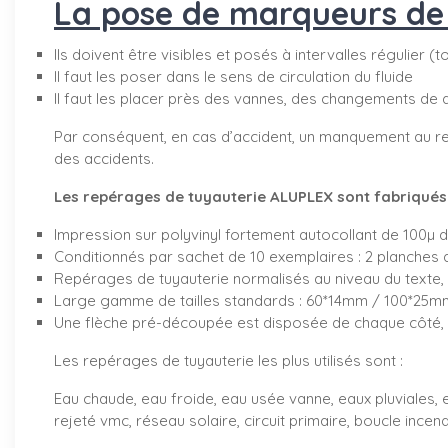
La pose de marqueurs de t
Ils doivent être visibles et posés à intervalles régulier (
Il faut les poser dans le sens de circulation du fluide
Il faut les placer près des vannes, des changements de 
Par conséquent, en cas d’accident, un manquement au re
des accidents.
Les repérages de tuyauterie ALUPLEX sont fabriqués d
Impression sur polyvinyl fortement autocollant de 100µ 
Conditionnés par sachet de 10 exemplaires : 2 planches 
Repérages de tuyauterie normalisés au niveau du texte, 
Large gamme de tailles standards : 60*14mm / 100*2
Une flèche pré-découpée est disposée de chaque côté, v
Les repérages de tuyauterie les plus utilisés sont :
Eau chaude, eau froide, eau usée vanne, eaux pluviales, e
rejeté vmc, réseau solaire, circuit primaire, boucle incendi