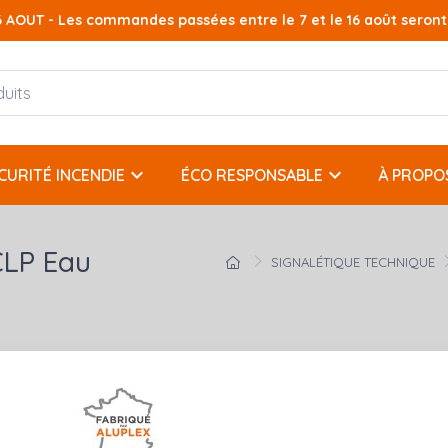
AOUT - Les commandes passées entre le 7 et le 16 août seront t
keyboard_arrow_down
keyboard_arrow_down
CURITÉ INCENDIE
ÉCO RESPONSABLE
À PROPO
CLP Eau
SIGNALÉTIQUE TECHNIQUE