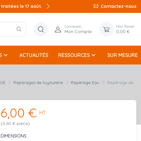
raitées le 17 août.
Contactez-nous
Connexion
Mon Panier
Mon Compte
0,00 €
keyboard_arrow_down
keyboard_arrow_down
S
ACTUALITÉS
RESSOURCES
SUR MESURE
QUE
Repérages de tuyauterie
Repérage Eau
Repérage de...
6,00 €
HT
(0,60 € pièce)
DIMENSIONS :