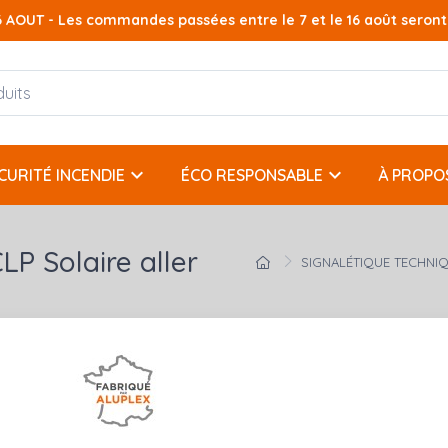
AOUT - Les commandes passées entre le 7 et le 16 août seront t
keyboard_arrow_down
keyboard_arrow_down
CURITÉ INCENDIE
ÉCO RESPONSABLE
À PROPO
P Solaire aller
SIGNALÉTIQUE TECHNI