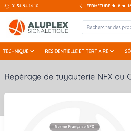
01 34 94 14 10
FERMETURE du 8 au 16 
keyboard_arrow_down
keyboard_arrow_down
TECHNIQUE
RÉSIDENTIELLE ET TERTIAIRE
SÉ
Repérage de tuyauterie NFX ou CL