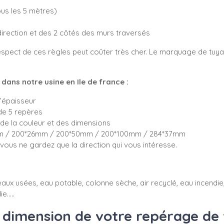
tous les 5 mètres)
direction et des 2 côtés des murs traversés
spect de ces règles peut coûter très cher. Le marquage de tuyau
ans notre usine en Ile de france :
d’épaisseur
de 5 repères
de la couleur et des dimensions
5mm / 200*26mm / 200*50mm / 200*100mm / 284*37mm
ous ne gardez que la direction qui vous intéresse.
aux usées, eau potable, colonne sèche, air recyclé, eau incendie, 
e.....
dimension de votre repérage de 