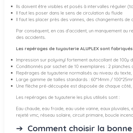
Ils doivent être visibles et posés à intervalles régulier (
Il faut les poser dans le sens de circulation du fluide
Il faut les placer près des vannes, des changements de 
Par conséquent, en cas d’accident, un manquement au re
des accidents.
Les repérages de tuyauterie ALUPLEX sont fabriqués d
Impression sur polyvinyl fortement autocollant de 100µ 
Conditionnés par sachet de 10 exemplaires : 2 planches 
Repérages de tuyauterie normalisés au niveau du texte, 
Large gamme de tailles standards : 60*14mm / 100*2
Une flèche pré-découpée est disposée de chaque côté, v
Les repérages de tuyauterie les plus utilisés sont :
Eau chaude, eau froide, eau usée vanne, eaux pluviales, e
rejeté vmc, réseau solaire, circuit primaire, boucle incendi
➔
Comment choisir la bonne 