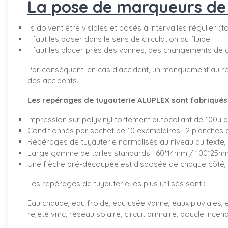
La pose de marqueurs de t
Ils doivent être visibles et posés à intervalles régulier (
Il faut les poser dans le sens de circulation du fluide
Il faut les placer près des vannes, des changements de 
Par conséquent, en cas d’accident, un manquement au re
des accidents.
Les repérages de tuyauterie ALUPLEX sont fabriqués d
Impression sur polyvinyl fortement autocollant de 100µ 
Conditionnés par sachet de 10 exemplaires : 2 planches 
Repérages de tuyauterie normalisés au niveau du texte, 
Large gamme de tailles standards : 60*14mm / 100*2
Une flèche pré-découpée est disposée de chaque côté, v
Les repérages de tuyauterie les plus utilisés sont :
Eau chaude, eau froide, eau usée vanne, eaux pluviales, e
rejeté vmc, réseau solaire, circuit primaire, boucle incendi