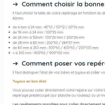
➔
Comment choisir la bonne 
Il faut choisir la taille de votre repérage en fonction 
80mm.
de 6 mm à 24 mm : 45*10 / 50*12 / 60*14 mm
de 18 mm à 24 mm : 100*25 mm
de 24 mm à 30mm : 100*25 mm / 200*26 mm
de 28 mm à 80 mm : 200*50 / 284*37 mm
de 80 mm à 250 mm : 300*50 / 400*50 / 200*100 mm
> à 250 mm : 900*50 / 900*100 mm
➔
Comment poser vos repérag
Il faut distinguer l’état de vos tubes et tuyaux et coller
Tuyaux en bon état
Vous pouvez coller directement votre repère sur votre tu
repérage prédécoupé (sur planche ou rouleau) ou un marq
Les revêtements possibles pour coller directement le