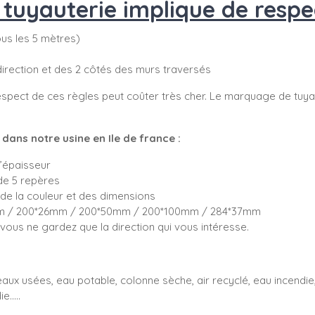
uyauterie implique de respec
tous les 5 mètres)
direction et des 2 côtés des murs traversés
spect de ces règles peut coûter très cher. Le marquage de tuyau
ans notre usine en Ile de france :
d’épaisseur
de 5 repères
de la couleur et des dimensions
5mm / 200*26mm / 200*50mm / 200*100mm / 284*37mm
ous ne gardez que la direction qui vous intéresse.
aux usées, eau potable, colonne sèche, air recyclé, eau incendie, 
e.....