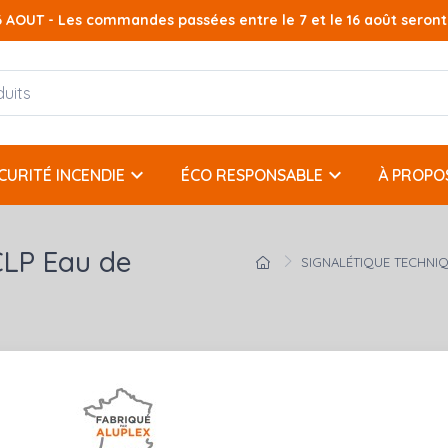
AOUT - Les commandes passées entre le 7 et le 16 août seront t
keyboard_arrow_down
keyboard_arrow_down
CURITÉ INCENDIE
ÉCO RESPONSABLE
À PROPO
CLP Eau de
SIGNALÉTIQUE TECHNI