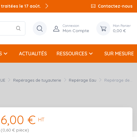
raitées le 17 août.
Contactez-nous
Connexion
Mon Panier
Mon Compte
0,00 €
keyboard_arrow_down
keyboard_arrow_down
S
ACTUALITÉS
RESSOURCES
SUR MESURE
QUE
Repérages de tuyauterie
Repérage Eau
Repérage de...
6,00 €
HT
(0,60 € pièce)