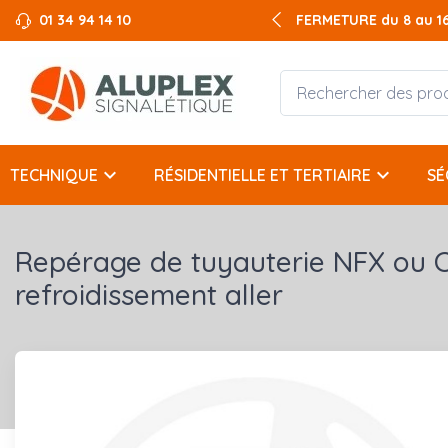
01 34 94 14 10
FERMETURE du 8 au 16 
keyboard_arrow_down
keyboard_arrow_down
TECHNIQUE
RÉSIDENTIELLE ET TERTIAIRE
SÉ
Repérage de tuyauterie NFX ou 
refroidissement aller