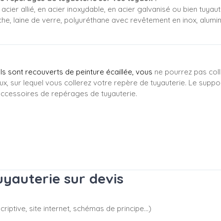
acier allié, en acier inoxydable, en acier galvanisé ou bien tuyaute
che, laine de verre, polyuréthane avec revêtement en inox, alumi
e
'ils sont recouverts de peinture écaillée, vous
ne pourrez pas coll
ux, sur lequel vous collerez votre repère de tuyauterie. Le suppo
ccessoires de repérages de tuyauterie.
yauterie sur devis
riptive, site internet, schémas de principe…)