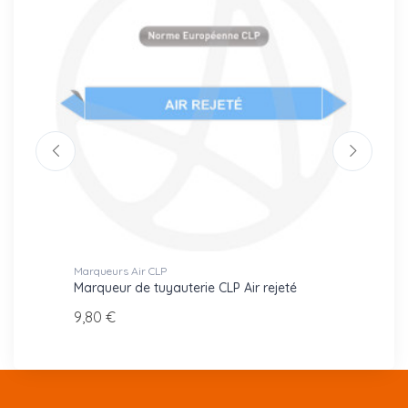
Marqueurs Air CLP
Marque
Marqueur de tuyauterie CLP Air rejeté
Marque
9,80 €
9,80 