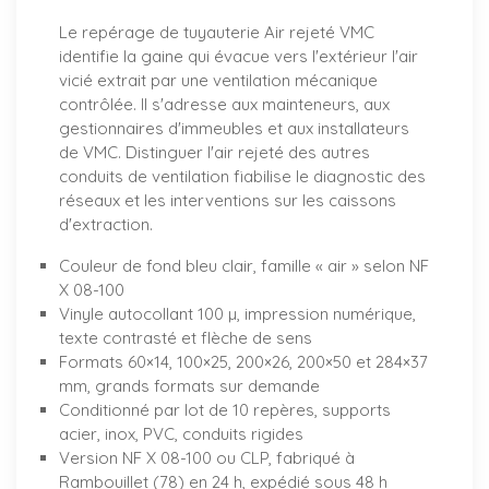
Le repérage de tuyauterie Air rejeté VMC
identifie la gaine qui évacue vers l'extérieur l'air
vicié extrait par une ventilation mécanique
contrôlée. Il s'adresse aux mainteneurs, aux
gestionnaires d'immeubles et aux installateurs
de VMC. Distinguer l'air rejeté des autres
conduits de ventilation fiabilise le diagnostic des
réseaux et les interventions sur les caissons
d'extraction.
Couleur de fond bleu clair, famille « air » selon NF
X 08-100
Vinyle autocollant 100 µ, impression numérique,
texte contrasté et flèche de sens
Formats 60×14, 100×25, 200×26, 200×50 et 284×37
mm, grands formats sur demande
Conditionné par lot de 10 repères, supports
acier, inox, PVC, conduits rigides
Version NF X 08-100 ou CLP, fabriqué à
Rambouillet (78) en 24 h, expédié sous 48 h