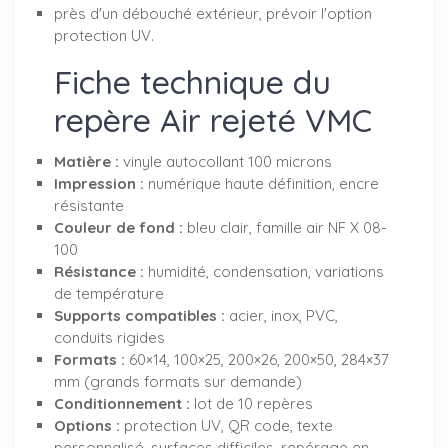
près d'un débouché extérieur, prévoir l'option
protection UV.
Fiche technique du
repère Air rejeté VMC
Matière :
vinyle autocollant 100 microns
Impression :
numérique haute définition, encre
résistante
Couleur de fond :
bleu clair, famille air NF X 08-
100
Résistance :
humidité, condensation, variations
de température
Supports compatibles :
acier, inox, PVC,
conduits rigides
Formats :
60×14, 100×25, 200×26, 200×50, 284×37
mm (grands formats sur demande)
Conditionnement :
lot de 10 repères
Options :
protection UV, QR code, texte
personnalisé, surfaces difficiles, repérage en