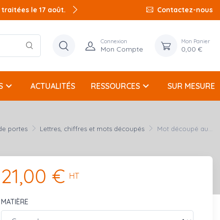
raitées le 17 août.
Contactez-nous
Connexion
Mon Panier
Mon Compte
0,00 €
keyboard_arrow_down
keyboard_arrow_down
S
ACTUALITÉS
RESSOURCES
SUR MESURE
de portes
Lettres, chiffres et mots découpés
Mot découpé au...
21,00 €
HT
MATIÈRE