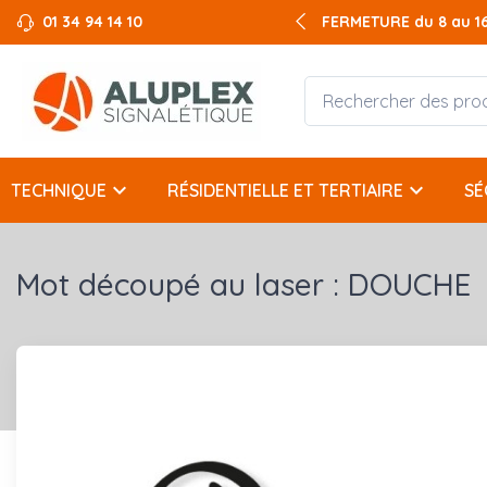
01 34 94 14 10
FERMETURE du 8 au 16 
keyboard_arrow_down
keyboard_arrow_down
TECHNIQUE
RÉSIDENTIELLE ET TERTIAIRE
SÉ
Mot découpé au laser : DOUCHE