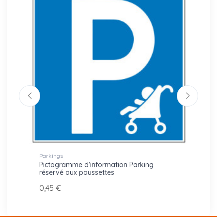
Parkings
Lettres
es
Pictogramme d'information Parking
Mot d
réservé aux poussettes
POUS
0,45 €
21,00