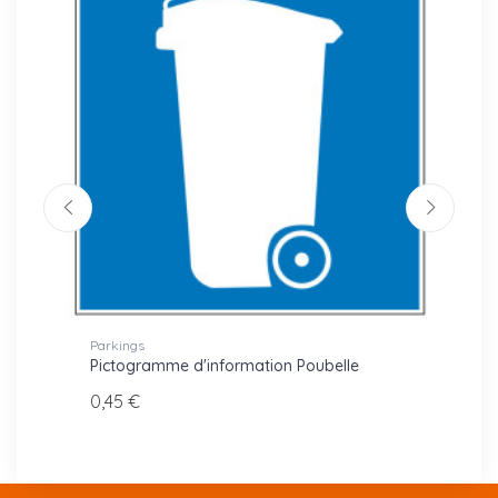
Parkings
Lettres
Pictogramme d'information Poubelle
Mot d
0,45 €
21,00