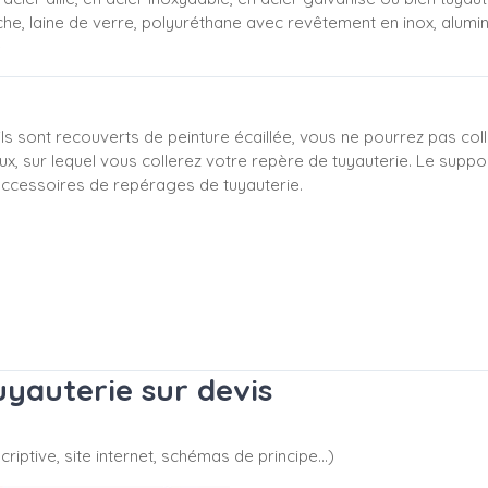
che, laine de verre, polyuréthane avec revêtement en inox, alumi
e
 s'ils sont recouverts de peinture écaillée, vous ne pourrez pas c
ux, sur lequel vous collerez votre repère de tuyauterie. Le suppo
ccessoires de repérages de tuyauterie.
yauterie sur devis
riptive, site internet, schémas de principe…)