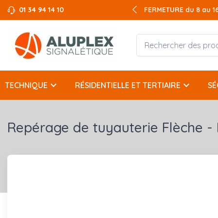
01 34 94 14 10
FERMETURE du 8 au 16 
keyboard_arrow_down
keyboard_arrow_down
TECHNIQUE
RÉSIDENTIELLE ET TERTIAIRE
SÉ
Repérage de tuyauterie Flèche -