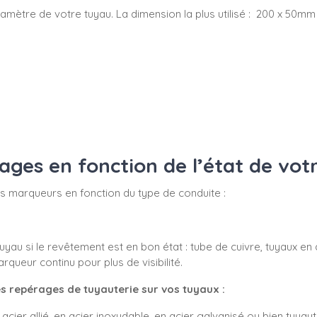
du diamètre de votre tuyau. La dimension la plus utilisé : 200 x 
es en fonction de l’état de vot
 vos marqueurs en fonction du type de conduite :
yau si le revêtement est en bon état : tube de cuivre, tuyaux en 
ueur continu pour plus de visibilité.
s repérages de tuyauterie sur vos tuyaux :
acier allié, en acier inoxydable, en acier galvanisé ou bien tuyaute