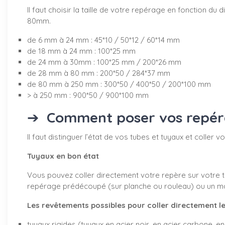
Il faut choisir la taille de votre repérage en fonction 
80mm.
de 6 mm à 24 mm : 45*10 / 50*12 / 60*14 mm
de 18 mm à 24 mm : 100*25 mm
de 24 mm à 30mm : 100*25 mm / 200*26 mm
de 28 mm à 80 mm : 200*50 / 284*37 mm
de 80 mm à 250 mm : 300*50 / 400*50 / 200*100 mm
> à 250 mm : 900*50 / 900*100 mm
➔
Comment poser vos repérag
Il faut distinguer l’état de vos tubes et tuyaux et coller
Tuyaux en bon état
Vous pouvez coller directement votre repère sur votre tu
repérage prédécoupé (sur planche ou rouleau) ou un marq
Les revêtements possibles pour coller directement le
tuyaux rigides (tuyaux en acier noir, en acier carbone, en 