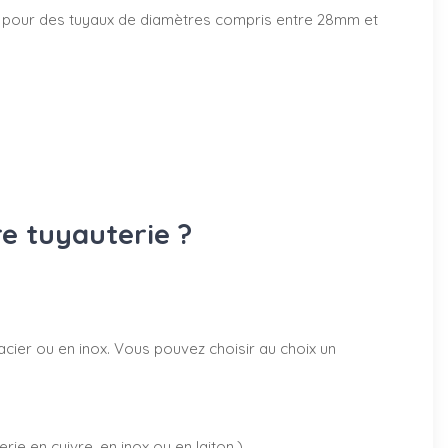
50mm pour des tuyaux de diamètres compris entre 28mm et
re tuyauterie ?
acier ou en inox. Vous pouvez choisir au choix un
rie en cuivre, en inox ou en laiton.)