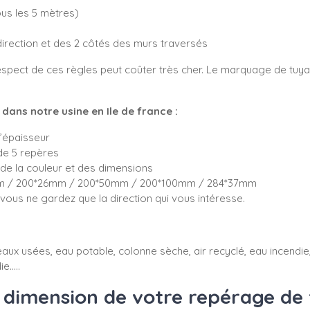
tous les 5 mètres)
direction et des 2 côtés des murs traversés
spect de ces règles peut coûter très cher. Le marquage de tuyau
ans notre usine en Ile de france :
d’épaisseur
de 5 repères
de la couleur et des dimensions
5mm / 200*26mm / 200*50mm / 200*100mm / 284*37mm
ous ne gardez que la direction qui vous intéresse.
aux usées, eau potable, colonne sèche, air recyclé, eau incendie, 
e.....
dimension de votre repérage de 