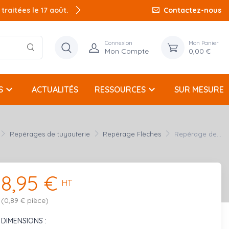
raitées le 17 août.
Contactez-nous
Connexion
Mon Panier
Mon Compte
0,00 €
keyboard_arrow_down
keyboard_arrow_down
S
ACTUALITÉS
RESSOURCES
SUR MESURE
Repérages de tuyauterie
Repérage Flèches
Repérage de...
8,95 €
HT
(0,89 € pièce)
DIMENSIONS :