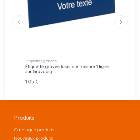
Etiquettes gravées
Accesso
che
Étiquette gravée laser sur mesure 1 ligne
Porte-
sur Gravoply
repér
1,05 €
3,85 
Produits
Catalogue produits
Nouveaux produits